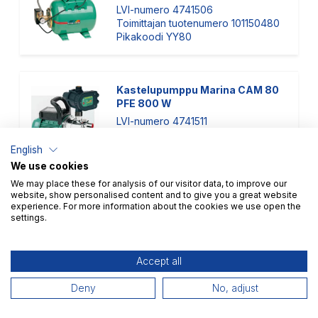
LVI-numero 4741506
Toimittajan tuotenumero 101150480
Pikakoodi YY80
Kastelupumppu Marina CAM 80
PFE 800 W
LVI-numero 4741511
Toimittajan tuotenumero 101195220
Pikakoodi ZV39
English
We use cookies
We may place these for analysis of our visitor data, to improve our
website, show personalised content and to give you a great website
Kastelupumppu Speroni KS 1100
experience. For more information about the cookies we use open the
settings.
PA Sea 1100 W
LVI-numero 4741512
Accept all
Deny
No, adjust
Vesiautomaatti Speroni
Domotech 1000 1-5 bar 1100 W