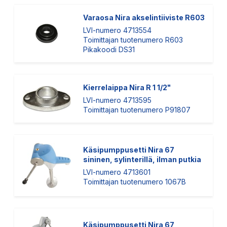
Varaosa Nira akselintiiviste R603
LVI-numero 4713554
Toimittajan tuotenumero R603
Pikakoodi DS31
Kierrelaippa Nira R 1 1/2"
LVI-numero 4713595
Toimittajan tuotenumero P91807
Käsipumppusetti Nira 67
sininen, sylinterillä, ilman putkia
LVI-numero 4713601
Toimittajan tuotenumero 1067B
Käsipumppusetti Nira 67