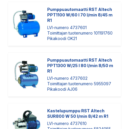
Pumppuautomaatti RST Altech
PPT1100 W/60 l 70 l/min 8/45 m
R1
LVI-numero 4737601
Toimittajan tuotenumero 101191760
Pikakoodi OK21
Pumppuautomaatti RST Altech
PPT1300 W/25 l 80 l/min 8/50 m
R1
LVI-numero 4737602
Toimittajan tuotenumero 5955097
Pikakoodi AJ06
Kastelupumppu RST Altech
SUR800 W 50 l/min 8/42 m R1
LVI-numero 4737610
Toimittajan tuotenumero 5824055