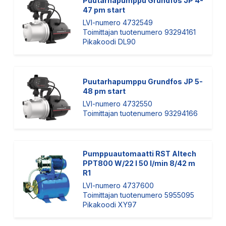
Puutarhapumppu Grundfos JP 4-
47 pm start
LVI-numero 4732549
Toimittajan tuotenumero 93294161
Pikakoodi DL90
Puutarhapumppu Grundfos JP 5-
48 pm start
LVI-numero 4732550
Toimittajan tuotenumero 93294166
Pumppuautomaatti RST Altech
PPT800 W/22 l 50 l/min 8/42 m
R1
LVI-numero 4737600
Toimittajan tuotenumero 5955095
Pikakoodi XY97