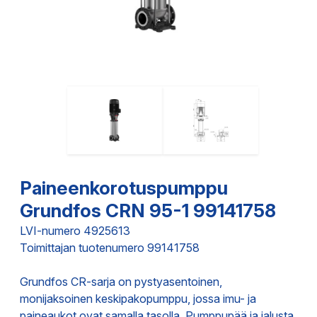
Paineenkorotuspumppu
Grundfos CRN 95-1 99141758
LVI-numero 4925613
Toimittajan tuotenumero 99141758
Grundfos CR-sarja on pystyasentoinen,
monijaksoinen keskipakopumppu, jossa imu- ja
paineaukot ovat samalla tasolla. Pumppupää ja jalusta