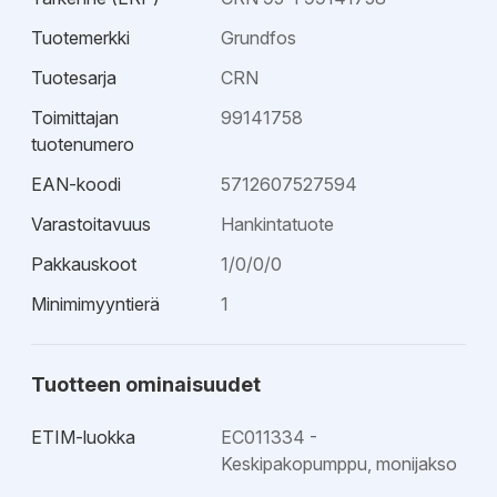
huoltaa - Tilaa säästävä - Sopii hiukan syövyttäville
nesteille - Hyvä korroosionkesto - Pienet sisäiset
Tuotemerkki
Grundfos
painehäviöt
Tuotesarja
CRN
Toimittajan
99141758
tuotenumero
EAN-koodi
5712607527594
Varastoitavuus
Hankintatuote
Pakkauskoot
1/0/0/0
Minimimyyntierä
1
Tuotteen ominaisuudet
ETIM-luokka
EC011334 -
Keskipakopumppu, monijakso