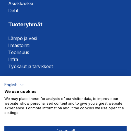
Asiakkaaksi
Dahl
Tuoteryhmät
Lämpö ja vesi
Ilmastointi
Teollisuus
Infra
Työkalut ja tarvikkeet
Dahlin tuotemerkit
English
We use cookies
Altech
We may place these for analysis of our visitor data, to improve our
Alterna
website, show personalised content and to give you a great website
Novipro
experience. For more information about the cookies we use open the
settings.
Votec
Accept all