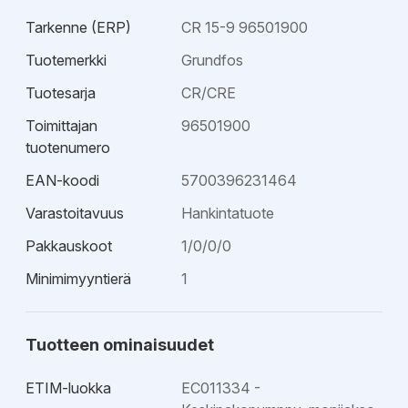
tehokas - Soveltuu hyvin kuumille nesteille - Helppo
Tarkenne (ERP)
CR 15-9 96501900
huoltaa - Tilaa säästävä - Sopii hiukan syövyttäville
nesteille - Hyvä korroosionkesto - Pienet sisäiset
Tuotemerkki
Grundfos
painehäviöt
Tuotesarja
CR/CRE
Toimittajan
96501900
tuotenumero
EAN-koodi
5700396231464
Varastoitavuus
Hankintatuote
Pakkauskoot
1/0/0/0
Minimimyyntierä
1
Tuotteen ominaisuudet
ETIM-luokka
EC011334 -