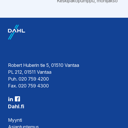
Keskipakopumppu, monijakso
Ohjeet
Kytkentäkaavio
Esitteet
Esite
Robert Huberin tie 5, 01510 Vantaa
PL 212, 01511 Vantaa
Puh. 020 759 4200
Hyväksynnät
Fax. 020 759 4300
Vaatimustenmukaisuusvakuutus
DoC
Dahl.fi
Myynti
Asiantuntemus