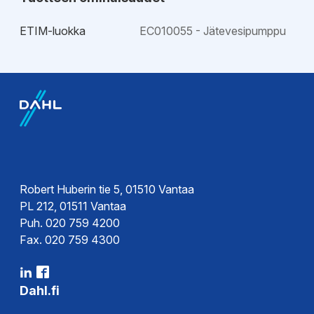
ETIM-luokka
EC010055 - Jätevesipumppu
Ohjeet
Kytkentäkaavio
Käyttöohje
Asennusohje
Ohje
Robert Huberin tie 5, 01510 Vantaa
PL 212, 01511 Vantaa
Puh. 020 759 4200
Esitteet
Fax. 020 759 4300
Esite
Esite
Dahl.fi