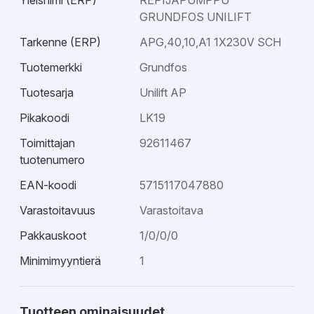
Yleisnimi (ERP)
REPIJÄPUMPPU
GRUNDFOS UNILIFT
Tarkenne (ERP)
APG,40,10,A1 1X230V SCH
Tuotemerkki
Grundfos
Tuotesarja
Unilift AP
Pikakoodi
LK19
Toimittajan
92611467
tuotenumero
EAN-koodi
5715117047880
Varastoitavuus
Varastoitava
Pakkauskoot
1/0/0/0
Minimimyyntierä
1
Tuotteen ominaisuudet