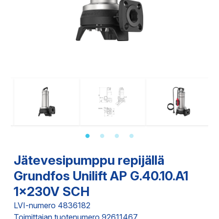
Jätevesipumppu repijällä
Grundfos Unilift AP G.40.10.A1
1x230V SCH
LVI-numero 4836182
Toimittajan tuotenumero 92611467