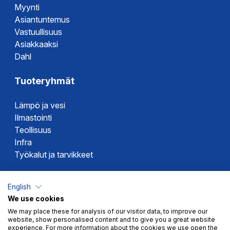
Myynti
Asiantuntemus
Vastuullisuus
Asiakkaaksi
Dahl
Tuoteryhmät
Lämpö ja vesi
Ilmastointi
Teollisuus
Infra
Työkalut ja tarvikkeet
Dahlin tuotemerkit
English
We use cookies
Altech
We may place these for analysis of our visitor data, to improve our
Alterna
website, show personalised content and to give you a great website
Novipro
experience. For more information about the cookies we use open the