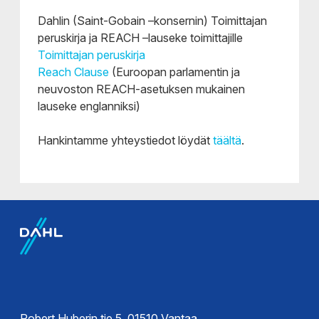
Dahlin (Saint-Gobain –konsernin) Toimittajan
peruskirja ja REACH –lauseke toimittajille
Toimittajan peruskirja
Reach Clause
(Euroopan parlamentin ja
neuvoston REACH-asetuksen mukainen
lauseke englanniksi)
Hankintamme yhteystiedot löydät
täältä
.
Robert Huberin tie 5, 01510 Vantaa