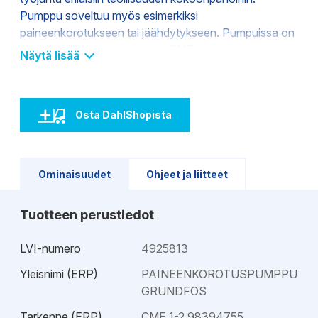
Pumppu soveltuu myös esimerkiksi
paineenkorotukseen tai jäähdytykseen. Pumpuissa on
1- tai 3-vaiheiset moottorit ja CME-pumpuissa on
Näytä lisää
moottoriin integroitu taajuusmuuttaja. CME-mallin
käyttöpaneelin suunta on vaihdettavissa
asennuspaikan mukaan. Tuote-edut: - Pienikokoinen -
Osta DahlShopista
Helppo huoltaa - Laaja kapasiteettialue - Hiljainen
käyntiääni - Erittäin tehokas hydrauliikka -
Elektroforeettisesti päällystetyt valurautaosat -
Pumppu on varustettu integroidulla taajuusmuuttajalla
Ominaisuudet
Ohjeet ja liitteet
Tuotteen perustiedot
LVI-numero
4925813
Yleisnimi (ERP)
PAINEENKOROTUSPUMPPU
GRUNDFOS
Tarkenne (ERP)
CME 1-2 98394755