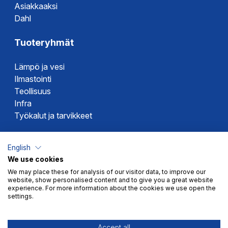
Asiakkaaksi
Dahl
Tuoteryhmät
Lämpö ja vesi
Ilmastointi
Teollisuus
Infra
Työkalut ja tarvikkeet
Dahlin tuotemerkit
English
We use cookies
Altech
We may place these for analysis of our visitor data, to improve our
Alterna
website, show personalised content and to give you a great website
Novipro
experience. For more information about the cookies we use open the
settings.
Votec
Accept all