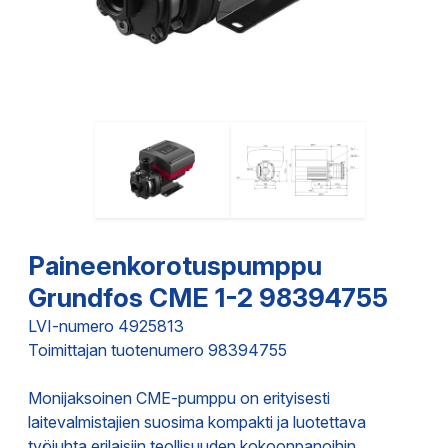
Paineenkorotuspumppu
Grundfos CME 1-2 98394755
LVI-numero 4925813
Toimittajan tuotenumero 98394755
Monijaksoinen CME-pumppu on erityisesti
laitevalmistajien suosima kompakti ja luotettava
työjuhta erilaisiin teollisuuden kokoonpanoihin.