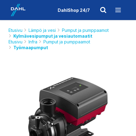
DahlShop 24/7
Etusivu
Lämpö ja vesi
Pumput ja pumppaamot
Kylmävesipumput ja vesiautomaatit
Etusivu
Infra
Pumput ja pumppaamot
Työmaapumput