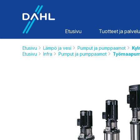
Dahl
Etusivu
Tuotteet ja palvelu
Etusivu
Lämpö ja vesi
Pumput ja pumppaamot
Kyl
Etusivu
Infra
Pumput ja pumppaamot
Työmaapum
Lämpö ja
vesi
HINNASTOT