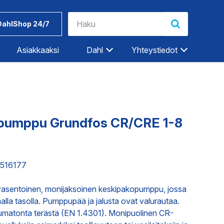
DahlShop 24/7
Asiakkaaksi
Dahl
Yhteystiedot
Riihimäki
Rovaniemi
Salo
pumppu Grundfos CR/CRE 1-8
Seinäjoki
Työkalut ja
Dahlin
Tampere
tarvikkeet
tuotemerkit
6516177
Tampere-Kalkku
Turku
ET
TEOLLISUUDEN PALVELUT
yasentoinen, monijaksoinen keskipakopumppu, jossa
Vaasa
alla tasolla. Pumppupää ja jalusta ovat valurautaa.
Vantaa
umatonta terästä (EN 1.4301). Monipuolinen CR-