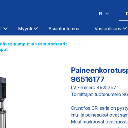
FI
t
Myynti
Asiantuntemus
Vastuullisuus
mävesipumput ja vesiautomaatit
put
Espoo-Olarinluoma
Kotka
Hämeenlinna
Kouvola
Helsinki-Hermanni
Kuopio
Paineenkorotus
Helsinki-Itäväylä
Lahti
96516177
Ilmastointi
Teollisuus
Infra
Helsinki-Pitäjänmäki
Lappeenranta
LVI-numero 4925367
Toimittajan tuotenumero 9
Iisalmi
Lohja
Imatra
Loimaa
DIGITAALISET PALVELUT
TOIMITUKS
Grundfos CR-sarja on pyst
Joensuu
Mikkeli
imu- ja paineaukot ovat sam
Jyväskylä
Oulu
Muut märkäosat ovat ruost