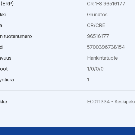
 (ERP)
CR 1-8 96516177
kki
Grundfos
a
CR/CRE
an tuotenumero
96516177
di
5700396738154
avuus
Hankintatuote
oot
1/0/0/0
ntierä
1
kka
EC011334 - Keskipak
kaavio