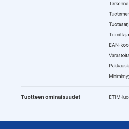
Tarkenne
Tuotemer
Tuotesarj
Toimittaj
EAN-koo
Varastoit
Pakkausk
Minimimyy
Tuotteen ominaisuudet
ETIM-luo
Ohjeet
Kytkentä