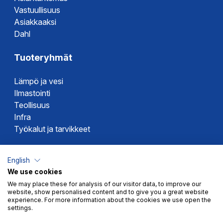
Vastuullisuus
Asiakkaaksi
Dahl
Tuoteryhmät
Lämpö ja vesi
Ilmastointi
Teollisuus
Infra
Työkalut ja tarvikkeet
Dahlin tuotemerkit
English
We use cookies
Altech
We may place these for analysis of our visitor data, to improve our
Alterna
website, show personalised content and to give you a great website
Novipro
experience. For more information about the cookies we use open the
settings.
Votec