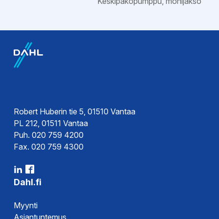
Keskipakopumppu, monijakso
Ohjeet
Kytkentäkaavio
Esitteet
Esite
Robert Huberin tie 5, 01510 Vantaa
PL 212, 01511 Vantaa
Puh. 020 759 4200
Hyväksynnät
Fax. 020 759 4300
Vaatimustenmukaisuusvakuutus
DoC
Dahl.fi
Myynti
Asiantuntemus