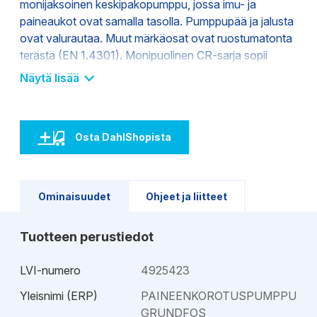
monijaksoinen keskipakopumppu, jossa imu- ja
paineaukot ovat samalla tasolla. Pumppupää ja jalusta
ovat valurautaa. Muut märkäosat ovat ruostumatonta
terästä (EN 1.4301). Monipuolinen CR-sarja sopii
paineenkorotussovelluksiin esimerkiksi teollisuuteen tai
Näytä lisää
vesilaitoksiin ja talotekniikassa
lämmöntalteenottojärjestelmiin. Tuottoalue 0-200
m3/h, painealue 0-40bar. Laaja mallisto on
Osta DahlShopista
modulaarisuutensa ansiosta erittäin käyttökelpoinen
mitä erilaisimpiin käyttökohteisiin. Tuoteperheeseen
kuuluvat myös CRN-mallit, joiden materiaali on
1.4408/AISI316, CRI-malli, jonka materiaali on
Ominaisuudet
Ohjeet ja liitteet
1.4301/AISI304, sekä titaaninen CRT. Mallistossa on
saatavilla useita akselitiiviste-, kumimateriaali- ja
Tuotteen perustiedot
verkkojännitevaihtoehtoja. Pumppua saa myös
magneettivetoisena. Pumpun osat voidaan optimoida
LVI-numero
4925423
vastaamaan erikoisvaatimuksia, jotta ne kestävät
haasteellisia nesteitä ja erittäinkin vaativia olosuhteita.
Yleisnimi (ERP)
PAINEENKOROTUSPUMPPU
Tuote-edut: - Pitkäikäinen ja luotettava - Erittäin
GRUNDFOS