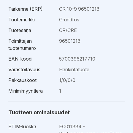
tehokas - Soveltuu hyvin kuumille nesteille - Helppo
Tarkenne (ERP)
CR 10-9 96501218
huoltaa - Tilaa säästävä - Sopii hiukan syövyttäville
nesteille - Hyvä korroosionkesto - Pienet sisäiset
Tuotemerkki
Grundfos
painehäviöt
Tuotesarja
CR/CRE
Toimittajan
96501218
tuotenumero
EAN-koodi
5700396217710
Varastoitavuus
Hankintatuote
Pakkauskoot
1/0/0/0
Minimimyyntierä
1
Tuotteen ominaisuudet
ETIM-luokka
EC011334 -