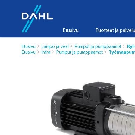
Dahl
Etusivu
Tuotteet ja palvelu
Etusivu
Lämpö ja vesi
Pumput ja pumppaamot
Kyl
Etusivu
Infra
Pumput ja pumppaamot
Työmaapum
Lämpö ja
vesi
HINNASTOT