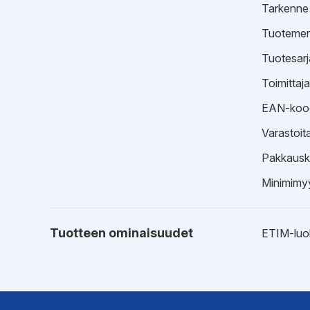
Tarkenne
Tuotemer
Tuotesarj
Toimittaj
EAN-koo
Varastoit
Pakkausk
Minimimyy
Tuotteen ominaisuudet
ETIM-luo
Ohjeet
Kytkentä
Asennuso