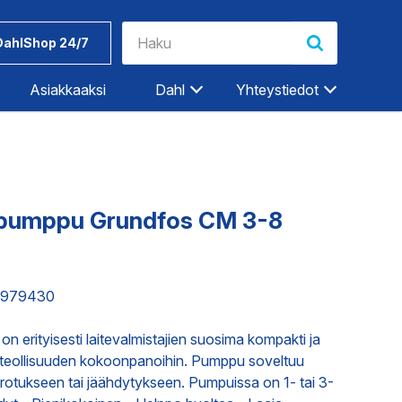
DahlShop 24/7
Asiakkaaksi
Dahl
Yhteystiedot
Riihimäki
Rovaniemi
Salo
spumppu Grundfos CM 3-8
Seinäjoki
Työkalut ja
Dahlin
Tampere
tarvikkeet
tuotemerkit
98979430
Tampere-Kalkku
Turku
ET
TEOLLISUUDEN PALVELUT
erityisesti laitevalmistajien suosima kompakti ja
Vaasa
iin teollisuuden kokoonpanoihin. Pumppu soveltuu
Vantaa
rotukseen tai jäähdytykseen. Pumpuissa on 1- tai 3-