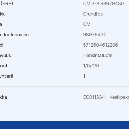
 (ERP)
CM 3-8 98979430
kki
Grundfos
a
CM
an tuotenumero
98979430
di
5712604612286
avuus
Hankintatuote
oot
1/0/0/0
ntierä
1
kka
EC011334 - Keskipak
kaavio
hje