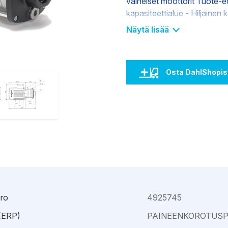
vaiheiset moottorit Tuote-e
Kajaani
Oulu-Välivainio
kapasiteettialue - Hiljainen 
Kemi
Pori
Elektroforeettisesti päälly
Näytä lisää
Kokkola
Rauma
Osta DahlShopis
ro
4925745
 (ERP)
PAINEENKOROTUS