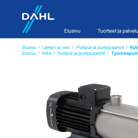
Dahl
Etusivu
Tuotteet ja palvelu
Etusivu
Lämpö ja vesi
Pumput ja pumppaamot
Kyl
Etusivu
Infra
Pumput ja pumppaamot
Työmaapum
Lämpö ja
vesi
HINNASTOT