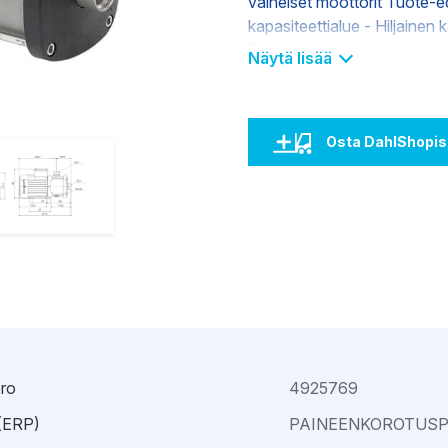
vaiheiset moottorit Tuote-e
Kajaani
Oulu-Välivainio
kapasiteettialue - Hiljainen 
Kemi
Pori
Elektroforeettisesti päälly
Näytä lisää
Kokkola
Rauma
Osta DahlShopis
ro
4925769
 (ERP)
PAINEENKOROTUS