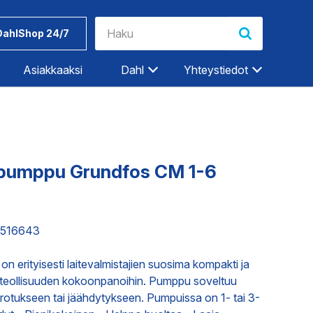
DahlShop 24/7
Asiakkaaksi
Dahl
Yhteystiedot
Riihimäki
Rovaniemi
Salo
pumppu Grundfos CM 1-6
Seinäjoki
Työkalut ja
Dahlin
Tampere
tarvikkeet
tuotemerkit
97516643
Tampere-Kalkku
Turku
ET
TEOLLISUUDEN PALVELUT
erityisesti laitevalmistajien suosima kompakti ja
Vaasa
iin teollisuuden kokoonpanoihin. Pumppu soveltuu
Vantaa
rotukseen tai jäähdytykseen. Pumpuissa on 1- tai 3-