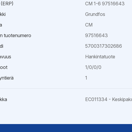
 (ERP)
CM 1-6 97516643
kki
Grundfos
a
CM
an tuotenumero
97516643
di
5700317302686
avuus
Hankintatuote
oot
1/0/0/0
ntierä
1
kka
EC011334 - Keskipak
kaavio
hje