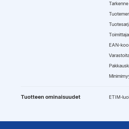
Tarkenne
Tuotemer
Tuotesarj
Toimittaj
EAN-koo
Varastoit
Pakkausk
Minimimyy
Tuotteen ominaisuudet
ETIM-luo
Ohjeet
Kytkentä
Asennuso