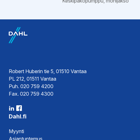
Keskipakopumppu, monijakso
Ohjeet
Kytkentäkaavio
Esitteet
Esite
Robert Huberin tie 5, 01510 Vantaa
PL 212, 01511 Vantaa
Puh. 020 759 4200
Hyväksynnät
Fax. 020 759 4300
Vaatimustenmukaisuusvakuutus
DoC
Dahl.fi
Myynti
Asiantuntemus