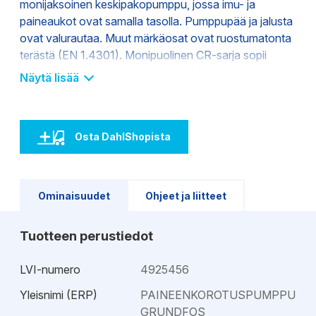
monijaksoinen keskipakopumppu, jossa imu- ja
paineaukot ovat samalla tasolla. Pumppupää ja jalusta
ovat valurautaa. Muut märkäosat ovat ruostumatonta
terästä (EN 1.4301). Monipuolinen CR-sarja sopii
paineenkorotussovelluksiin esimerkiksi teollisuuteen tai
Näytä lisää
vesilaitoksiin ja talotekniikassa
lämmöntalteenottojärjestelmiin. Tuottoalue 0-200
m3/h, painealue 0-40bar. Laaja mallisto on
Osta DahlShopista
modulaarisuutensa ansiosta erittäin käyttökelpoinen
mitä erilaisimpiin käyttökohteisiin. Tuoteperheeseen
kuuluvat myös CRN-mallit, joiden materiaali on
1.4408/AISI316, CRI-malli, jonka materiaali on
Ominaisuudet
Ohjeet ja liitteet
1.4301/AISI304, sekä titaaninen CRT. Mallistossa on
saatavilla useita akselitiiviste-, kumimateriaali- ja
Tuotteen perustiedot
verkkojännitevaihtoehtoja. Pumppua saa myös
magneettivetoisena. Pumpun osat voidaan optimoida
LVI-numero
4925456
vastaamaan erikoisvaatimuksia, jotta ne kestävät
haasteellisia nesteitä ja erittäinkin vaativia olosuhteita.
Yleisnimi (ERP)
PAINEENKOROTUSPUMPPU
Tuote-edut: - Pitkäikäinen ja luotettava - Erittäin
GRUNDFOS