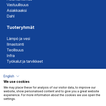
Vastuullisuus
Asiakkaaksi
Dahl
Tuoteryhmät
Lämpö ja vesi
Ilmastointi
Teollisuus
Infra
Työkalut ja tarvikkeet
Dahlin tuotemerkit
English
We use cookies
Altech
We may place these for analysis of our visitor data, to improve our
Alterna
website, show personalised content and to give you a great website
Novipro
experience. For more information about the cookies we use open the
settings.
Votec