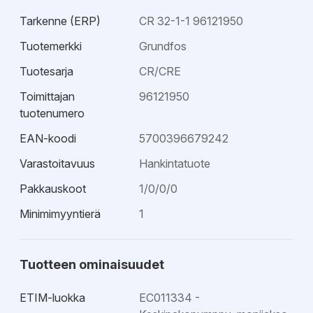
tehokas - Soveltuu hyvin kuumille nesteille - Helppo
Tarkenne (ERP)
CR 32-1-1 96121950
huoltaa - Tilaa säästävä - Sopii hiukan syövyttäville
nesteille - Hyvä korroosionkesto - Pienet sisäiset
Tuotemerkki
Grundfos
painehäviöt
Tuotesarja
CR/CRE
Toimittajan
96121950
tuotenumero
EAN-koodi
5700396679242
Varastoitavuus
Hankintatuote
Pakkauskoot
1/0/0/0
Minimimyyntierä
1
Tuotteen ominaisuudet
ETIM-luokka
EC011334 -