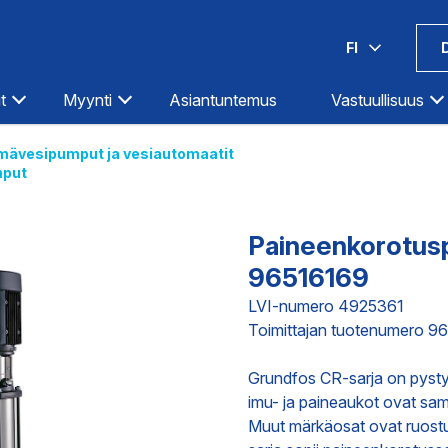
FI
t
Myynti
Asiantuntemus
Vastuullisuus
mävesipumput ja vesiautomaatit
put
Espoo-Olarinluoma
Kotka
Hämeenlinna
Kouvola
Helsinki-Hermanni
Kuopio
Paineenkorotus
Helsinki-Itäväylä
Lahti
96516169
Ilmastointi
Teollisuus
Infra
Helsinki-Pitäjänmäki
Lappeenranta
LVI-numero 4925361
Toimittajan tuotenumero 9
Iisalmi
Lohja
Imatra
Loimaa
DIGITAALISET PALVELUT
TOIMITUKS
Grundfos CR-sarja on pyst
Joensuu
Mikkeli
imu- ja paineaukot ovat sam
Jyväskylä
Oulu
Muut märkäosat ovat ruost