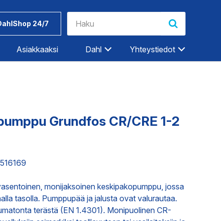
DahlShop 24/7
Asiakkaaksi
Dahl
Yhteystiedot
Riihimäki
Rovaniemi
Salo
pumppu Grundfos CR/CRE 1-2
Seinäjoki
Työkalut ja
Dahlin
Tampere
tarvikkeet
tuotemerkit
6516169
Tampere-Kalkku
Turku
ET
TEOLLISUUDEN PALVELUT
yasentoinen, monijaksoinen keskipakopumppu, jossa
Vaasa
alla tasolla. Pumppupää ja jalusta ovat valurautaa.
Vantaa
umatonta terästä (EN 1.4301). Monipuolinen CR-