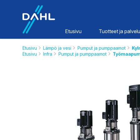
Dahl
Etusivu
Tuotteet ja palvelu
Etusivu
Lämpö ja vesi
Pumput ja pumppaamot
Kyl
Etusivu
Infra
Pumput ja pumppaamot
Työmaapum
Lämpö ja
vesi
HINNASTOT