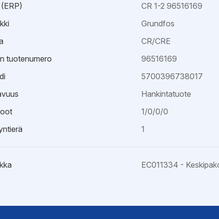
 (ERP)
CR 1-2 96516169
kki
Grundfos
a
CR/CRE
an tuotenumero
96516169
di
5700396738017
avuus
Hankintatuote
oot
1/0/0/0
ntierä
1
kka
EC011334 - Keskipak
kaavio