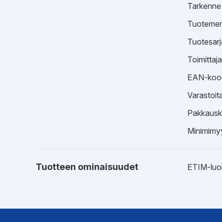
Tarkenne
Tuotemer
Tuotesarj
Toimittaj
EAN-koo
Varastoit
Pakkausk
Minimimyy
Tuotteen ominaisuudet
ETIM-luo
Ohjeet
Kytkentä