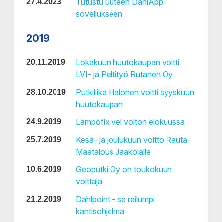
Tutustu uuteen DahlApp-
27.4.2023
sovellukseen
2019
Lokakuun huutokaupan voitti
20.11.2019
LVI- ja Peltityö Rutanen Oy
Putkiliike Halonen voitti syyskuun
28.10.2019
huutokaupan
Lämpöfix vei voiton elokuussa
24.9.2019
Kesä- ja joulukuun voitto Rauta-
25.7.2019
Maatalous Jaakolalle
Geoputki Oy on toukokuun
10.6.2019
voittaja
Dahlpoint - se reilumpi
21.2.2019
kantisohjelma