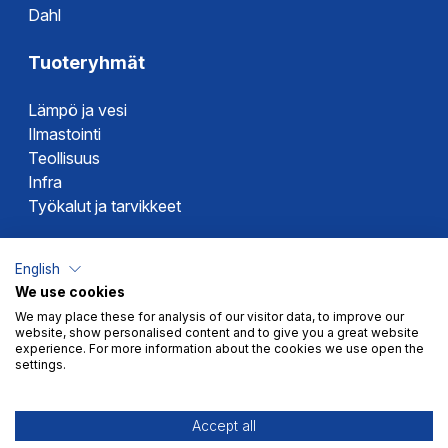
Dahl
Tuoteryhmät
Lämpö ja vesi
Ilmastointi
Teollisuus
Infra
Työkalut ja tarvikkeet
Dahlin tuotemerkit
English
We use cookies
Altech
We may place these for analysis of our visitor data, to improve our
Alterna
website, show personalised content and to give you a great website
Novipro
experience. For more information about the cookies we use open the
settings.
Votec
Accept all