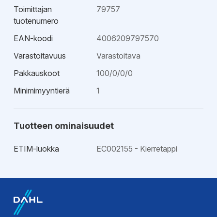
Toimittajan
79757
tuotenumero
EAN-koodi
4006209797570
Varastoitavuus
Varastoitava
Pakkauskoot
100/0/0/0
Minimimyyntierä
1
Tuotteen ominaisuudet
ETIM-luokka
EC002155 - Kierretappi
Esitteet
Tekninen esite