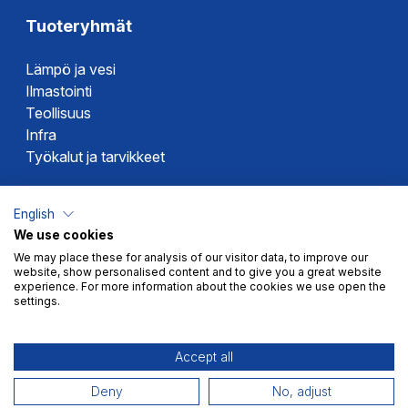
Tuoteryhmät
Lämpö ja vesi
Ilmastointi
Teollisuus
Infra
Työkalut ja tarvikkeet
Dahlin tuotemerkit
English
We use cookies
Altech
We may place these for analysis of our visitor data, to improve our
Alterna
website, show personalised content and to give you a great website
Novipro
experience. For more information about the cookies we use open the
settings.
Votec
Accept all
Deny
No, adjust
Myyntiehdot
Tietosuoja
© 2026 Dahl