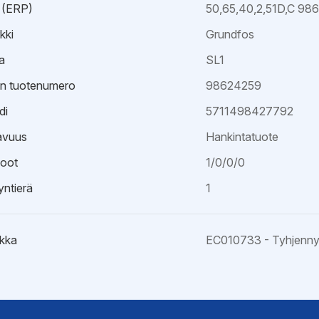
 (ERP)
50,65,40,2,51D,C 98
kki
Grundfos
a
SL1
an tuotenumero
98624259
di
5711498427792
avuus
Hankintatuote
oot
1/0/0/0
ntierä
1
kka
EC010733 - Tyhjenn
kaavio