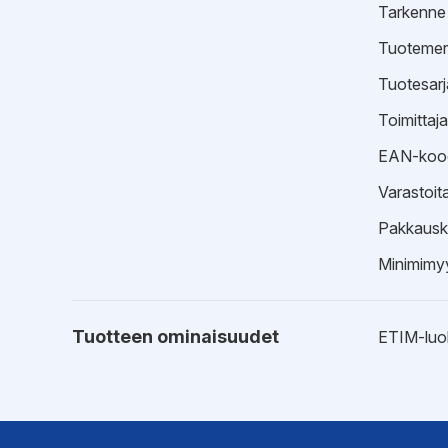
Tarkenne
Tuotemer
Tuotesarj
Toimittaj
EAN-koo
Varastoit
Pakkausk
Minimimyy
Tuotteen ominaisuudet
ETIM-luo
Ohjeet
Kytkentä