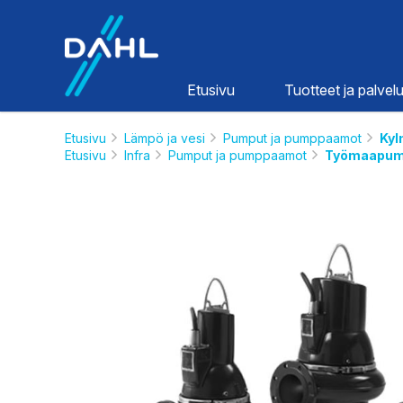
Dahl
Etusivu
Tuotteet ja palvelu
Etusivu
Lämpö ja vesi
Pumput ja pumppaamot
Kyl
Etusivu
Infra
Pumput ja pumppaamot
Työmaapum
Lämpö ja
vesi
HINNASTOT