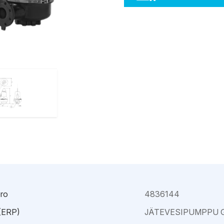
Kajaani
Oulu-Välivainio
Kemi
Pori
Kokkola
Rauma
ro
4836144
 (ERP)
JÄTEVESIPUMPPU 