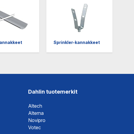
Varkaus
kannakkeet
Sprinkler-kannakkeet
Dahlin tuotemerkit
Altech
Alterna
Novipro
Votec