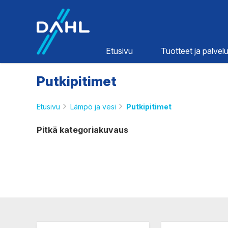
Dahl
Etusivu
Tuotteet ja palvelu
Putkipitimet
Etusivu
Lämpö ja vesi
Putkipitimet
Pitkä kategoriakuvaus
Lämpö ja
vesi
HINNASTOT