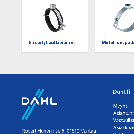
Eristetyt putkipitimet
Metalliset putk
Dahl.fi
Myynti
Asiantun
Vastuulli
Asiakkaak
Robert Huberin tie 5, 01510 Vantaa