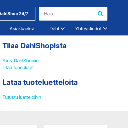
DahlShop 24/7
Asiakkaaksi
Dahl
Yhteystiedot
Tilaa DahlShopista
Riihimäki
Rovaniemi
Siirry DahlShopiin
Tilaa tunnukset
Salo
Seinäjoki
Lataa tuoteluetteloita
Työkalut ja
Dahlin
Tampere
tarvikkeet
tuotemerkit
Tampere-Kalkku
Tutustu luetteloihin
Turku
ET
TEOLLISUUDEN PALVELUT
Vaasa
Vantaa