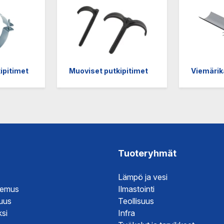
Kajaani
Oulu-Välivainio
Kemi
Pori
Kokkola
Rauma
ipitimet
Muoviset putkipitimet
Viemäri
Tuoteryhmät
Lämpö ja vesi
temus
Ilmastointi
suus
Teollisuus
si
Infra