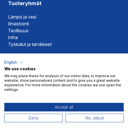
Tuoteryhmät
Lämpö ja vesi
Ilmastointi
Teollisuus
Infra
Työkalut ja tarvikkeet
Dahlin tuotemerkit
English
We use cookies
Altech
We may place these for analysis of our visitor data, to improve our
Alterna
website, show personalised content and to give you a great website
Novipro
experience. For more information about the cookies we use open the
settings.
Votec
Accept all
Deny
No, adjust
Myyntiehdot
Tietosuoja
© 2026 Dahl