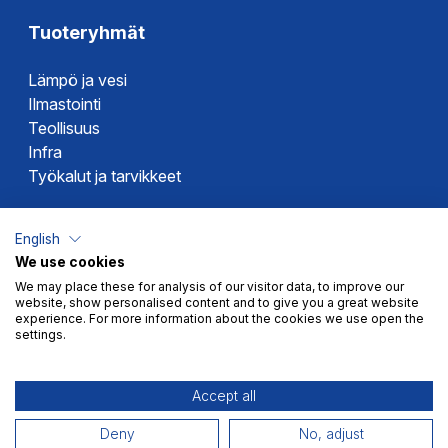
Tuoteryhmät
Lämpö ja vesi
Ilmastointi
Teollisuus
Infra
Työkalut ja tarvikkeet
Dahlin tuotemerkit
English
We use cookies
Altech
We may place these for analysis of our visitor data, to improve our
Alterna
website, show personalised content and to give you a great website
Novipro
experience. For more information about the cookies we use open the
settings.
Votec
Accept all
Deny
No, adjust
Myyntiehdot
Tietosuoja
© 2026 Dahl