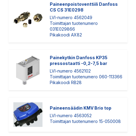
Paineenpoistoventtiili Danfoss
CS CS 31E0298
LVI-numero 4562049
Toimittajan tuotenumero
031E029866
Pikakoodi AX82
Painekytkin Danfoss KP35
pressostaatti -0,2-7,5 bar
LVI-numero 4562102
Toimittajan tuotenumero 060-113366
Pikakoodi RB28
Paineensäädin KMV Brio top
LVI-numero 4563052
Toimittajan tuotenumero 15-050008