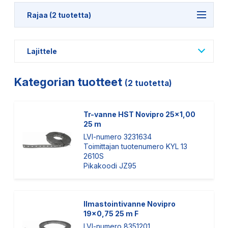
Rajaa (2 tuotetta)
Lajittele
Kategorian tuotteet
(2 tuotetta)
Tr-vanne HST Novipro 25x1,00
25 m
LVI-numero 3231634
Toimittajan tuotenumero KYL 13
2610S
Pikakoodi JZ95
Ilmastointivanne Novipro
19x0,75 25 m F
LVI-numero 8351201