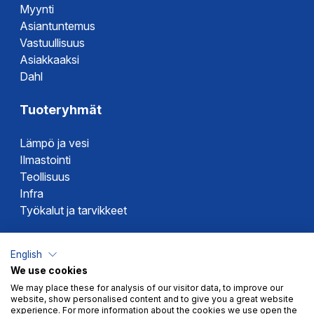
Myynti
Asiantuntemus
Vastuullisuus
Asiakkaaksi
Dahl
Tuoteryhmät
Lämpö ja vesi
Ilmastointi
Teollisuus
Infra
Työkalut ja tarvikkeet
Dahlin tuotemerkit
English
We use cookies
Altech
We may place these for analysis of our visitor data, to improve our
Alterna
website, show personalised content and to give you a great website
Novipro
experience. For more information about the cookies we use open the