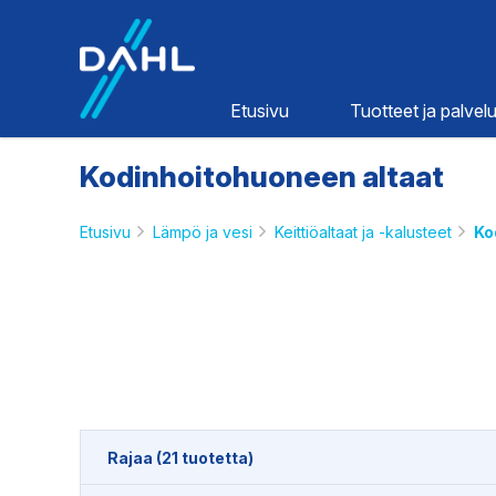
Dahl
Etusivu
Tuotteet ja palvelu
Kodinhoitohuoneen altaat
Etusivu
Lämpö ja vesi
Keittiöaltaat ja -kalusteet
Ko
Lämpö ja
vesi
HINNASTOT
Rajaa (21 tuotetta)