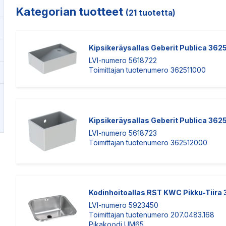
Kajaani
Oulu-Välivainio
Kategorian tuotteet
(21 tuotetta)
Kemi
Pori
Kokkola
Rauma
Kipsikeräysallas Geberit Publica 362
LVI-numero 5618722
Toimittajan tuotenumero 362511000
Kipsikeräysallas Geberit Publica 36
LVI-numero 5618723
Toimittajan tuotenumero 362512000
Kodinhoitoallas RST KWC Pikku-Tiira
LVI-numero 5923450
Toimittajan tuotenumero 207.0483.168
Pikakoodi UM65