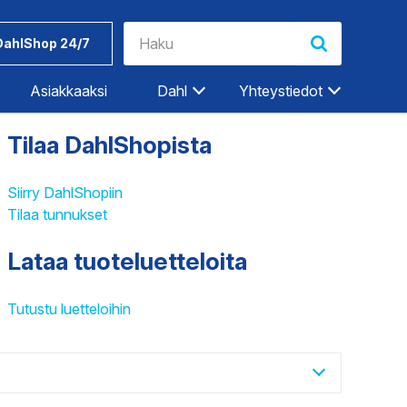
DahlShop 24/7
Asiakkaaksi
Dahl
Yhteystiedot
Tilaa DahlShopista
Riihimäki
Rovaniemi
Siirry DahlShopiin
Tilaa tunnukset
Salo
Seinäjoki
Lataa tuoteluetteloita
Työkalut ja
Dahlin
Tampere
tarvikkeet
tuotemerkit
Tampere-Kalkku
Tutustu luetteloihin
Turku
ET
TEOLLISUUDEN PALVELUT
Vaasa
Vantaa