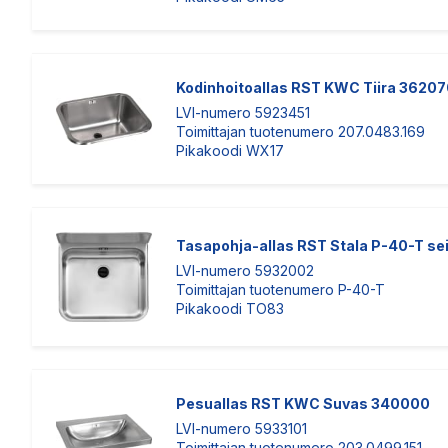
Kodinhoitoallas RST KWC Tiira 3620
LVI-numero 5923451
Toimittajan tuotenumero 207.0483.169
Pikakoodi WX17
Tasapohja-allas RST Stala P-40-T se
LVI-numero 5932002
Toimittajan tuotenumero P-40-T
Pikakoodi TO83
Pesuallas RST KWC Suvas 340000
LVI-numero 5933101
Toimittajan tuotenumero 203.0499.151