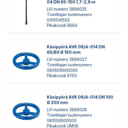
04 DN 65-150 1,7-2,9 m
LVI-numero 3886025
Toimittajan tuotenumero
0410041502
Pikakoodi SB64
Käsipyörä AVK 08/A-014 DN
65/80 Ø 160 mm
LVI-numero 3886027
Toimittajan tuotenumero
080806600000
Pikakoodi SY53
Käsipyörä AVK 08/A-014 DN 100
Ø 200 mm
LVI-numero 3886028
Toimittajan tuotenumero
081006600000
Pikakoodi UM08