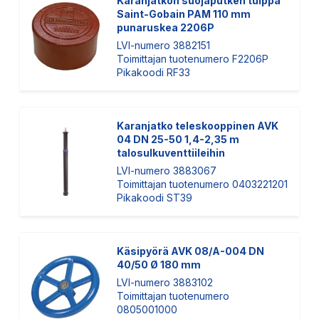
Karanjatkon suojaputken tulppa
Saint-Gobain PAM 110 mm
punaruskea 2206P
LVI-numero 3882151
Toimittajan tuotenumero F2206P
Pikakoodi RF33
Karanjatko teleskooppinen AVK
04 DN 25-50 1,4-2,35 m
talosulkuventtiileihin
LVI-numero 3883067
Toimittajan tuotenumero 0403221201
Pikakoodi ST39
Käsipyörä AVK 08/A-004 DN
40/50 Ø 180 mm
LVI-numero 3883102
Toimittajan tuotenumero
0805001000