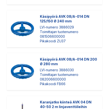
Käsipyörä AVK 08/A-014 DN
125/150 Ø 240 mm
LVI-numero 3886029
Toimittajan tuotenumero
081506600000
Pikakoodi ZU37
Käsipyörä AVK 08/A-014 DN 200
Ø 280 mm
LVI-numero 3886030
Toimittajan tuotenumero
082006600000
Pikakoodi FB66
Karanjatko kiinteä AVK 04 DN
40-50 2 m linjaventtiileihin