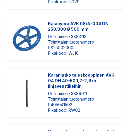
Pikakoodi UG79
Käsipyörä AVK 08/A-004 DN
250/300 Ø 500 mm
LVI-numero 3883112
Toimittajan tuotenumero
0825002000
Pikakoodi WJ16
Karanjatko teleskooppinen AVK
04 DN 40-50 1,7-2,9 m
linjaventtiileihin
LVI-numero 3886011
Toimittajan tuotenumero
0405041502
Pikakoodi RW02