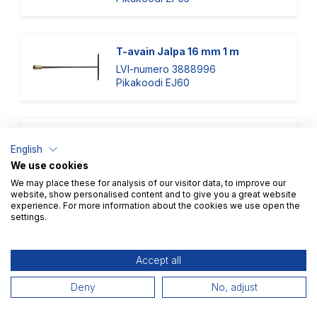
T-avain Jalpa 16 mm 1 m
LVI-numero 3888996
Pikakoodi EJ60
T-avain Jalpa 22 mm/ 1 m
English
LVI-numero 3888998
We use cookies
Pikakoodi IY68
We may place these for analysis of our visitor data, to improve our
website, show personalised content and to give you a great website
experience. For more information about the cookies we use open the
settings.
Venttiiliavain Tuateo Vallu DN 25-
600
LVI-numero 3895001
Accept all
Toimittajan tuotenumero VENTTILI-
VALLU
Deny
No, adjust
Pikakoodi BN52