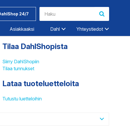
DahlShop 24/7
Asiakkaaksi
Dahl
Yhteystiedot
Tilaa DahlShopista
Riihimäki
Rovaniemi
Siirry DahlShopiin
Tilaa tunnukset
Salo
Seinäjoki
Lataa tuoteluetteloita
Työkalut ja
Dahlin
Tampere
tarvikkeet
tuotemerkit
Tampere-Kalkku
Tutustu luetteloihin
Turku
ET
TEOLLISUUDEN PALVELUT
Vaasa
Vantaa