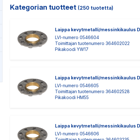
Kajaani
Oulu-Välivainio
Kategorian tuotteet
(250 tuotetta)
Kemi
Pori
Kokkola
Rauma
Laippa kevytmetalli/messinkikaulus
LVI-numero 0546604
Toimittajan tuotenumero 364602022
Pikakoodi YW17
Laippa kevytmetalli/messinkikaulus
LVI-numero 0546605
Toimittajan tuotenumero 364602528
Pikakoodi HM55
Laippa kevytmetalli/messinkikaulus
LVI-numero 0546606
Toimittajan tuotenumero 364603235