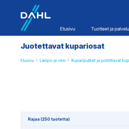
Dahl
Etusivu
Tuotteet ja palvelu
Juotettavat kupariosat
Etusivu
Lämpö ja vesi
Kupariputket ja juotettavat kup
Lämpö ja
vesi
HINNASTOT
Rajaa (250 tuotetta)