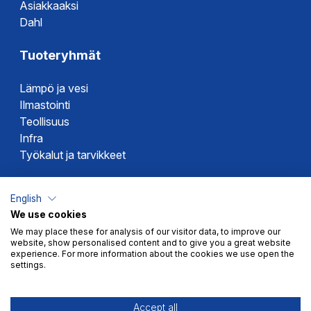
Asiakkaaksi
Dahl
Tuoteryhmät
Lämpö ja vesi
Ilmastointi
Teollisuus
Infra
Työkalut ja tarvikkeet
Dahlin tuotemerkit
English
We use cookies
Altech
We may place these for analysis of our visitor data, to improve our
Alterna
website, show personalised content and to give you a great website
Novipro
experience. For more information about the cookies we use open the
settings.
Votec
Accept all