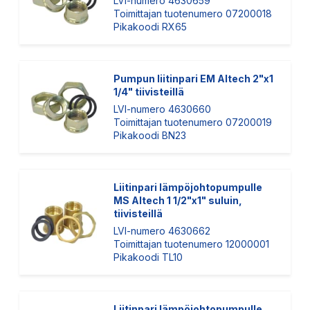
LVI-numero 4630659
Toimittajan tuotenumero 07200018
Pikakoodi RX65
Pumpun liitinpari EM Altech 2"x1
1/4" tiivisteillä
LVI-numero 4630660
Toimittajan tuotenumero 07200019
Pikakoodi BN23
Liitinpari lämpöjohtopumpulle
MS Altech 1 1/2"x1" suluin,
tiivisteillä
LVI-numero 4630662
Toimittajan tuotenumero 12000001
Pikakoodi TL10
Liitinpari lämpöjohtopumpulle