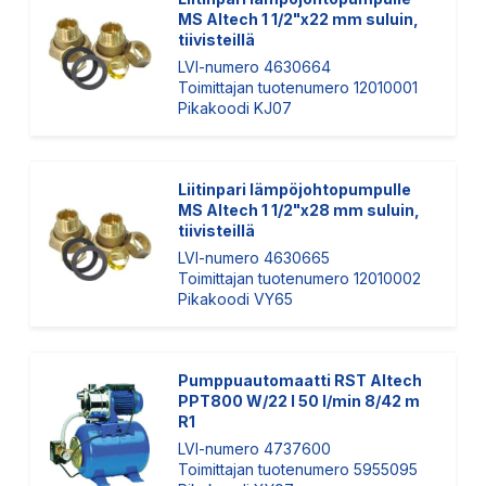
MS Altech 1 1/2"x22 mm suluin,
tiivisteillä
LVI-numero 4630664
Toimittajan tuotenumero 12010001
Pikakoodi KJ07
Liitinpari lämpöjohtopumpulle
MS Altech 1 1/2"x28 mm suluin,
tiivisteillä
LVI-numero 4630665
Toimittajan tuotenumero 12010002
Pikakoodi VY65
Pumppuautomaatti RST Altech
PPT800 W/22 l 50 l/min 8/42 m
R1
LVI-numero 4737600
Toimittajan tuotenumero 5955095