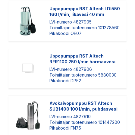
Uppopumppu RST Altech LDI550
160 l/min, likavesi 40 mm
LVI-numero 4827905
Toimittajan tuotenumero 101278560
Pikakoodi OE07
Uppopumppu RST Altech
RFR1100 250 l/min harmaavesi
LVI-numero 4827906
Toimittajan tuotenumero 5880030
Pikakoodi DP52
Avokaivopumppu RST Altech
SUB1400 100 l/min, puhdasvesi
LVI-numero 4827910
Toimittajan tuotenumero 101447200
Pikakoodi FN75