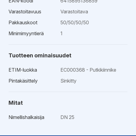
EAN-koodi
6415895136859
Varastoitavuus
Varastoitava
Pakkauskoot
50/50/50/50
Minimimyyntierä
1
Tuotteen ominaisuudet
ETIM-luokka
EC000368 - Putkikiinnike
Pintakäsittely
Sinkitty
Mitat
Nimellishalkaisija
DN 25