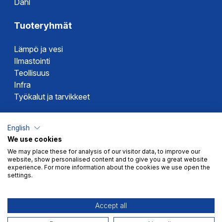
Dahl
Tuoteryhmät
Lämpö ja vesi
Ilmastointi
Teollisuus
Infra
Työkalut ja tarvikkeet
Dahlin tuotemerkit
English
We use cookies
Altech
We may place these for analysis of our visitor data, to improve our
Alterna
website, show personalised content and to give you a great website
Novipro
experience. For more information about the cookies we use open the
settings.
Votec
Accept all