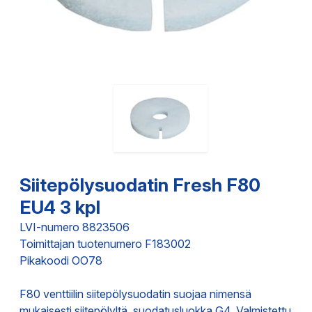
Siitepölysuodatin Fresh F80
EU4 3 kpl
LVI-numero 8823506
Toimittajan tuotenumero F183002
Pikakoodi OO78
F80 venttiilin siitepölysuodatin suojaa nimensä
mukaisesti siitepölyltä, suodatusluokka G4. Valmistettu