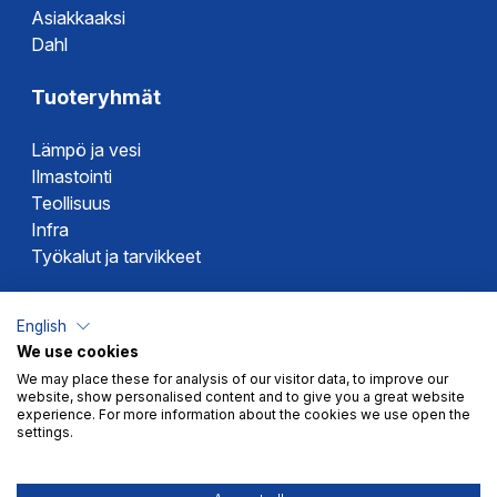
Asiakkaaksi
Dahl
Tuoteryhmät
Lämpö ja vesi
Ilmastointi
Teollisuus
Infra
Työkalut ja tarvikkeet
Dahlin tuotemerkit
English
We use cookies
Altech
We may place these for analysis of our visitor data, to improve our
Alterna
website, show personalised content and to give you a great website
Novipro
experience. For more information about the cookies we use open the
settings.
Votec