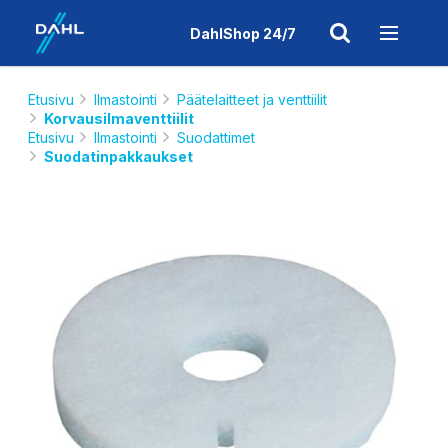
DahlShop 24/7
Etusivu
Ilmastointi
Päätelaitteet ja venttiilit
Korvausilmaventtiilit
Etusivu
Ilmastointi
Suodattimet
Suodatinpakkaukset