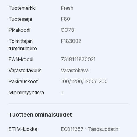
Tuotemerkki
Fresh
Tuotesarja
F80
Pikakoodi
OO78
Toimittajan
F183002
tuotenumero
EAN-koodi
7318111830021
Varastoitavuus
Varastoitava
Pakkauskoot
100/1200/1200/1200
Minimimyyntierä
1
Tuotteen ominaisuudet
ETIM-luokka
EC011357 - Tasosuodatin