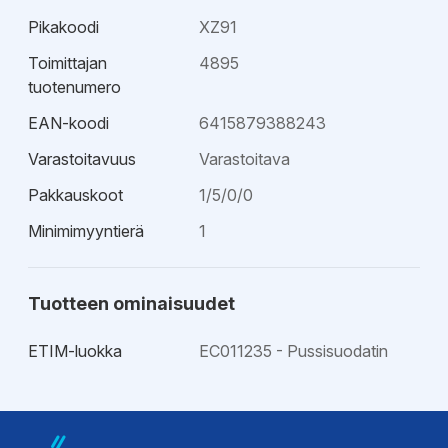
Pikakoodi
XZ91
Toimittajan
4895
tuotenumero
EAN-koodi
6415879388243
Varastoitavuus
Varastoitava
Pakkauskoot
1/5/0/0
Minimimyyntierä
1
Tuotteen ominaisuudet
ETIM-luokka
EC011235 - Pussisuodatin
Esitteet
Esite