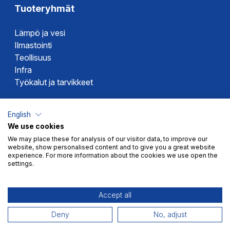
Tuoteryhmät
Lämpö ja vesi
Ilmastointi
Teollisuus
Infra
Työkalut ja tarvikkeet
Dahlin tuotemerkit
English
We use cookies
Altech
We may place these for analysis of our visitor data, to improve our
Alterna
website, show personalised content and to give you a great website
Novipro
experience. For more information about the cookies we use open the
settings.
Votec
Accept all
Deny
No, adjust
Myyntiehdot
Tietosuoja
© 2026 Dahl