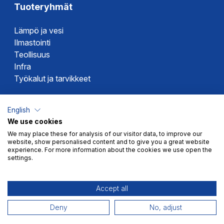
Tuoteryhmät
Lämpö ja vesi
Ilmastointi
Teollisuus
Infra
Työkalut ja tarvikkeet
Dahlin tuotemerkit
English
We use cookies
Altech
We may place these for analysis of our visitor data, to improve our
Alterna
website, show personalised content and to give you a great website
Novipro
experience. For more information about the cookies we use open the
settings.
Votec
Accept all
Deny
No, adjust
Myyntiehdot
Tietosuoja
© 2026 Dahl