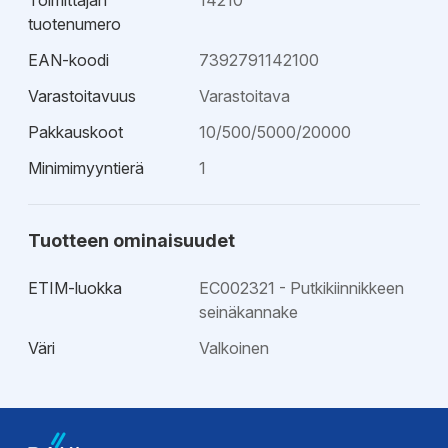
Toimittajan
14210
tuotenumero
EAN-koodi
7392791142100
Varastoitavuus
Varastoitava
Pakkauskoot
10/500/5000/20000
Minimimyyntierä
1
Tuotteen ominaisuudet
ETIM-luokka
EC002321 - Putkikiinnikkeen
seinäkannake
Väri
Valkoinen
Ohjeet
Asennusohje