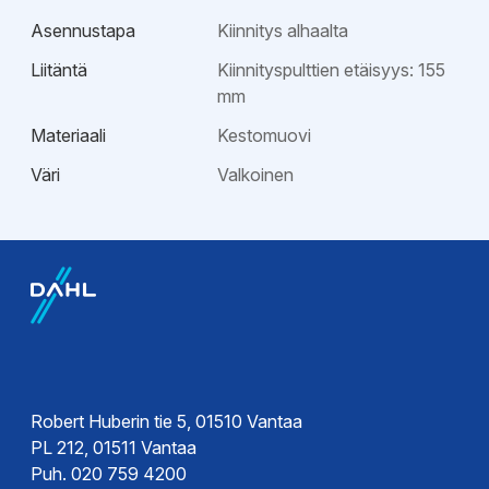
Asennustapa
Kiinnitys alhaalta
Liitäntä
Kiinnityspulttien etäisyys: 155
mm
Materiaali
Kestomuovi
Väri
Valkoinen
Esitteet
Tekninen esite
Esite
Ohjeet
Robert Huberin tie 5, 01510 Vantaa
PL 212, 01511 Vantaa
Asennusohje
Puh. 020 759 4200