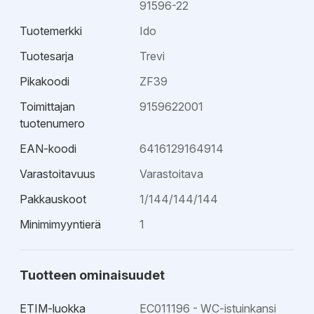
91596-22
Tuotemerkki
Ido
Tuotesarja
Trevi
Pikakoodi
ZF39
Toimittajan
9159622001
tuotenumero
EAN-koodi
6416129164914
Varastoitavuus
Varastoitava
Pakkauskoot
1/144/144/144
Minimimyyntierä
1
Tuotteen ominaisuudet
ETIM-luokka
EC011196 - WC-istuinkansi