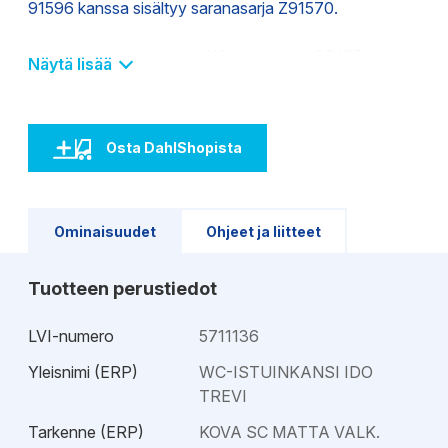
91596 kanssa sisältyy saranasarja Z91570.
Kiiltävä valkoinen, kova WC-istuinkansi SC/QR on
Näytä lisää
Duroplast-kestomuovia. Pikakiinnityssarana.
Saranakiinnikkeen/peitelaipan materiaali: kromattu
messinki, saranakiinnike istuimelle: tapit kannen sisällä,
Osta DahlShopista
läppäluukun materiaali: kromattu messinki.
Ominaisuudet
Ohjeet ja liitteet
Tuotteen perustiedot
LVI-numero
5711136
Yleisnimi (ERP)
WC-ISTUINKANSI IDO
TREVI
Tarkenne (ERP)
KOVA SC MATTA VALK.