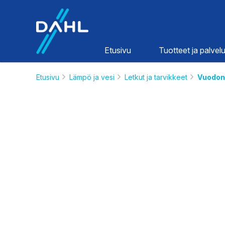
Dahl
Etusivu
Tuotteet ja palvelu
Etusivu
Lämpö ja vesi
Letkut ja tarvikkeet
Vuodon
Lämpö ja
vesi
HINNASTOT