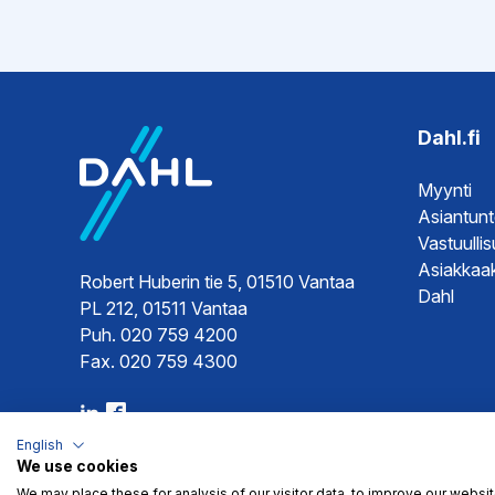
Dahl.fi
Myynti
Asiantun
Vastuulli
Asiakkaak
Robert Huberin tie 5, 01510 Vantaa
Dahl
PL 212, 01511 Vantaa
Puh. 020 759 4200
Fax. 020 759 4300
English
We use cookies
We may place these for analysis of our visitor data, to improve our websi