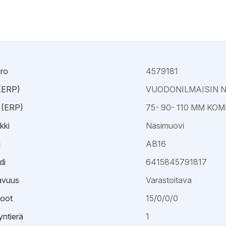
Kajaani
Oulu-Välivainio
Kemi
Pori
Kokkola
Rauma
ro
4579181
 (ERP)
VUODONILMAISIN 
 (ERP)
75- 90- 110 MM KOM
kki
Näsimuovi
i
AB16
di
6415845791817
avuus
Varastoitava
oot
15/0/0/0
ntierä
1