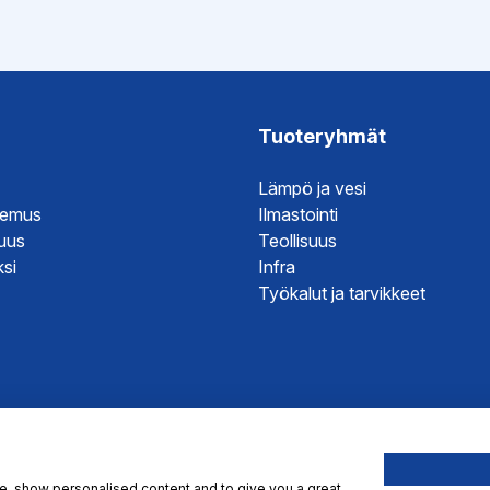
Tuoteryhmät
Lämpö ja vesi
temus
Ilmastointi
suus
Teollisuus
si
Infra
Työkalut ja tarvikkeet
te, show personalised content and to give you a great