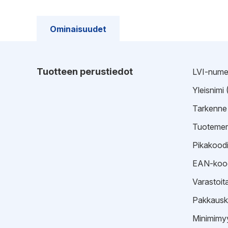
Ominaisuudet
Tuotteen perustiedot
LVI-nume
Yleisnimi
Tarkenne
Tuotemer
Pikakood
EAN-koo
Varastoit
Pakkausk
Minimimyy