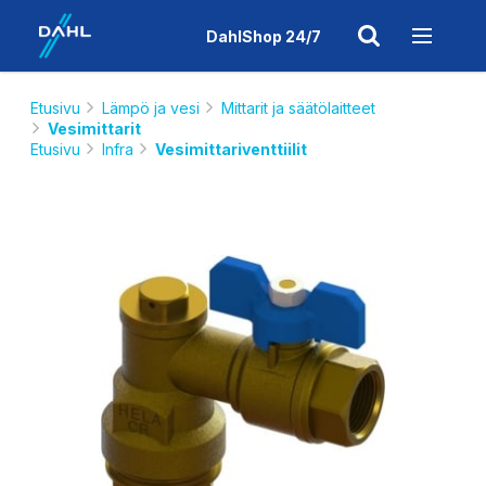
DahlShop 24/7
Etusivu
Lämpö ja vesi
Mittarit ja säätölaitteet
Vesimittarit
Etusivu
Infra
Vesimittariventtiilit