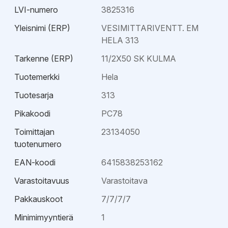
suositeltavia helpon asennettavuutensa ansiosta.
LVI-numero
3825316
Liitostyypeistä sekä niiden asennuksesta on lisätietoja
Yleisnimi (ERP)
VESIMITTARIVENTT. EM
ko. tuoteryhmän asennus- ja käyttöohjeissa. 32 mm ja
HELA 313
40 mm venttiilien mukana toimitetaan myös tukiholkki.
Kumpikaan HELA-liitostyyppi ei ehdottomasti vaadi
Tarkenne (ERP)
11/2X50 SK KULMA
tukiholkin käyttöä, mutta testiemme mukaan tukiholkin
Tuotemerkki
Hela
käyttö lujittaa liitosta huomattavasti ja tukiholkin käyttö
on suositeltavaa aina kun se on mahdollista.
Tuotesarja
313
Pikakoodi
PC78
Toimittajan
23134050
tuotenumero
EAN-koodi
6415838253162
Varastoitavuus
Varastoitava
Pakkauskoot
7/7/7/7
Minimimyyntierä
1