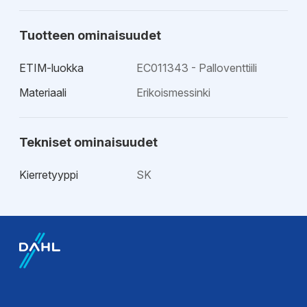
Tuotteen ominaisuudet
ETIM-luokka
EC011343 - Palloventtiili
Materiaali
Erikoismessinki
Tekniset ominaisuudet
Kierretyyppi
SK
EPD-ympäristötiedot
Esitteet
EPD-
Tekninen esite
ympäristöseloste
Hyväksynnät