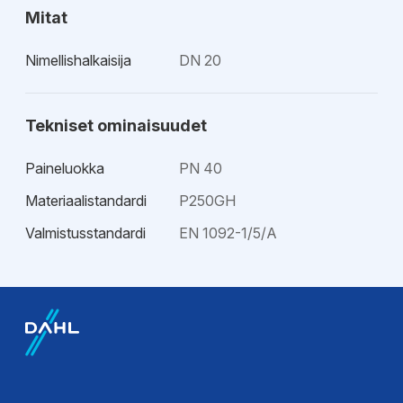
Mitat
Nimellishalkaisija
DN 20
Tekniset ominaisuudet
Paineluokka
PN 40
Materiaalistandardi
P250GH
Valmistusstandardi
EN 1092-1/5/A
EPD-ympäristötiedot
Esitteet
EPD-
Tekninen esite
ympäristöseloste