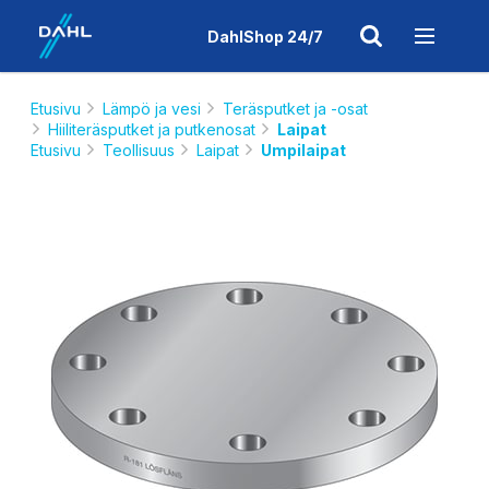
DahlShop 24/7
Etusivu
Lämpö ja vesi
Teräsputket ja -osat
Hiiliteräsputket ja putkenosat
Laipat
Etusivu
Teollisuus
Laipat
Umpilaipat