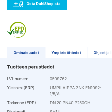
Osta DahlShopista
Ominaisuudet
Ympäristötiedot
Ohjeet ja l
Tuotteen perustiedot
LVI-numero
0509762
Yleisnimi (ERP)
UMPILAIPPA ZNK EN1092-
1/5/A
Tarkenne (ERP)
DN 20 PN40 P250GH
Pikakoodi
SH14