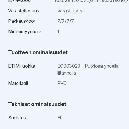
EAN-koodi
4026294261572,6414902519616,
Varastoitavuus
Varastoitava
Pakkauskoot
7/7/7/7
Minimimyyntierä
1
Tuotteen ominaisuudet
ETIM-luokka
EC003023 - Putkiosa yhdellä
liitännällä
Materiaali
PVC
Tekniset ominaisuudet
Supistus
Ei