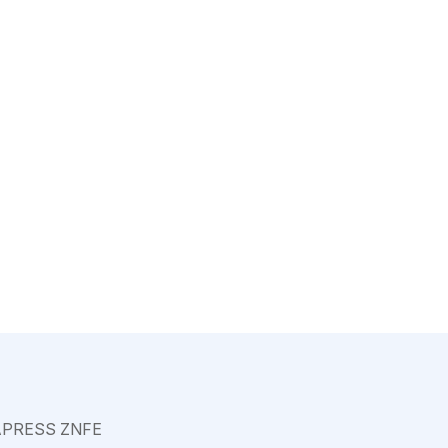
Varkaus
APRESS ZNFE