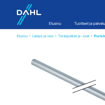
Dahl
Etusivu
Tuotteet ja palvelu
Etusivu
Lämpö ja vesi
Teräsputket ja -osat
Purist
Lämpö ja
vesi
HINNASTOT