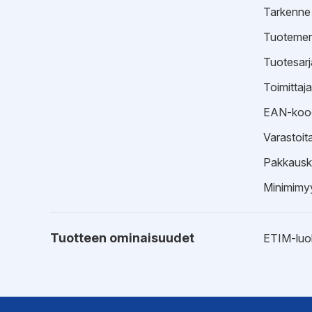
Tarkenne
Tuotemer
Tuotesarj
Toimittaj
EAN-koo
Varastoit
Pakkausk
Minimimyy
Tuotteen ominaisuudet
ETIM-luo
EPD-ympäristötiedot
Hyväksynnät
EPD-ympä
Suoritust
Sertifikaat