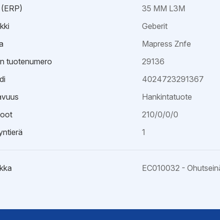
 (ERP)
35 MM L3M
kki
Geberit
a
Mapress Znfe
an tuotenumero
29136
di
4024723291367
avuus
Hankintatuote
oot
210/0/0/0
ntierä
1
kka
EC010032 - Ohutseinä
ristöseloste
asoilmoitus DoP
it