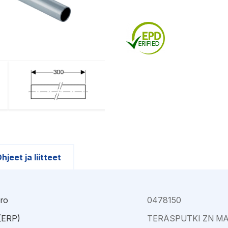
Kajaani
Oulu-Välivainio
Kemi
Pori
Kokkola
Rauma
hjeet ja liitteet
ro
0478150
 (ERP)
TERÄSPUTKI ZN M