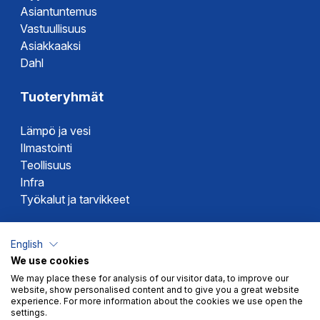
Asiantuntemus
Vastuullisuus
Asiakkaaksi
Dahl
Tuoteryhmät
Lämpö ja vesi
Ilmastointi
Teollisuus
Infra
Työkalut ja tarvikkeet
Dahlin tuotemerkit
English
We use cookies
Altech
We may place these for analysis of our visitor data, to improve our
Alterna
website, show personalised content and to give you a great website
Novipro
experience. For more information about the cookies we use open the
settings.
Votec