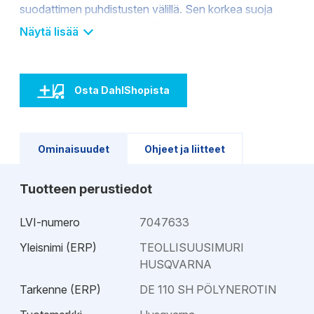
suodattimen puhdistusten välillä. Sen korkea suoja
kastumista vastaan mahdollistaa nopean ja tehokkaan
Näytä lisää
puhdistamisen.
Osta DahlShopista
Ominaisuudet
Ohjeet ja liitteet
Tuotteen perustiedot
LVI-numero
7047633
Yleisnimi (ERP)
TEOLLISUUSIMURI
HUSQVARNA
Tarkenne (ERP)
DE 110 SH PÖLYNEROTIN