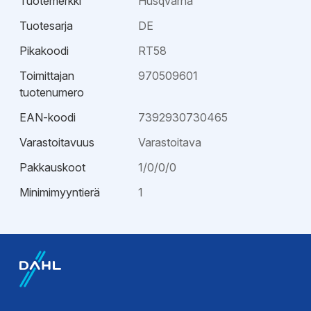
Tuotemerkki
Husqvarna
Tuotesarja
DE
Pikakoodi
RT58
Toimittajan
970509601
tuotenumero
EAN-koodi
7392930730465
Varastoitavuus
Varastoitava
Pakkauskoot
1/0/0/0
Minimimyyntierä
1
Esitteet
Esite