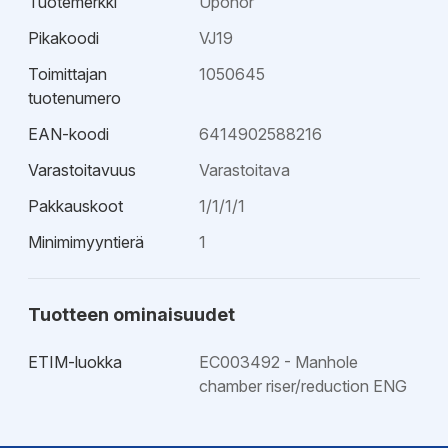
Tuotemerkki
Uponor
Pikakoodi
VJ19
Toimittajan
1050645
tuotenumero
EAN-koodi
6414902588216
Varastoitavuus
Varastoitava
Pakkauskoot
1/1/1/1
Minimimyyntierä
1
Tuotteen ominaisuudet
ETIM-luokka
EC003492 - Manhole
chamber riser/reduction ENG
Esitteet