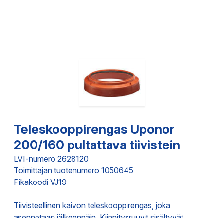
Teleskooppirengas Uponor
200/160 pultattava tiivistein
LVI-numero 2628120
Toimittajan tuotenumero 1050645
Pikakoodi VJ19
Tiivisteellinen kaivon teleskooppirengas, joka
asennetaan jälkeenpäin. Kiinnitysruuvit sisältyvät