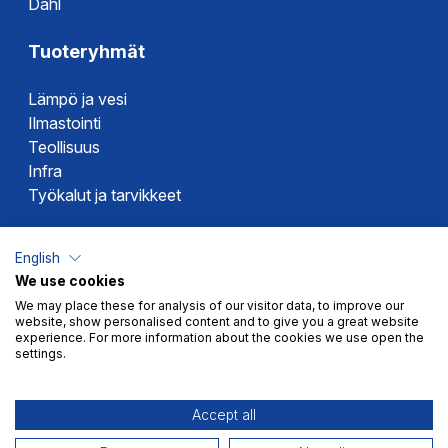
Dahl
Tuoteryhmät
Lämpö ja vesi
Ilmastointi
Teollisuus
Infra
Työkalut ja tarvikkeet
Dahlin tuotemerkit
English
We use cookies
Altech
We may place these for analysis of our visitor data, to improve our
Alterna
website, show personalised content and to give you a great website
Novipro
experience. For more information about the cookies we use open the
settings.
Votec
Accept all