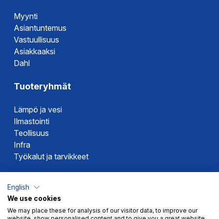
Myynti
Asiantuntemus
Vastuullisuus
Asiakkaaksi
Dahl
Tuoteryhmät
Lämpö ja vesi
Ilmastointi
Teollisuus
Infra
Työkalut ja tarvikkeet
Dahlin tuotemerkit
English
We use cookies
Altech
We may place these for analysis of our visitor data, to improve our
Alterna
website, show personalised content and to give you a great website