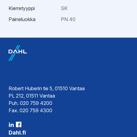
Kierretyyppi
SK
Paineluokka
PN 40
Esitteet
Tekninen esite
Hyväksynnät
Sertifikaatit
Robert Huberin tie 5, 01510 Vantaa
PL 212, 01511 Vantaa
Puh. 020 759 4200
Fax. 020 759 4300
Dahl.fi