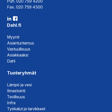
Puh. 020 759 4200
Sertifikaatit
Fax. 020 759 4300
Dahl.fi
Myynti
Asiantuntemus
Vastuullisuus
Asiakkaaksi
Dahl
Tuoteryhmät
Lämpö ja vesi
Ilmastointi
Teollisuus
Infra
Työkalut ja tarvikkeet