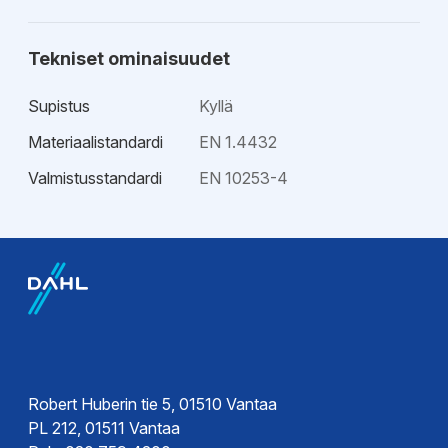
Tekniset ominaisuudet
Supistus
Kyllä
Materiaalistandardi
EN 1.4432
Valmistusstandardi
EN 10253-4
EPD-ympäristötiedot
Hyväksynnät
EPD-
Sertifikaatit
ympäristöseloste
Sertifikaatit
Sertifikaatit
Sertifikaatit
Robert Huberin tie 5, 01510 Vantaa
Sertifikaatit
PL 212, 01511 Vantaa