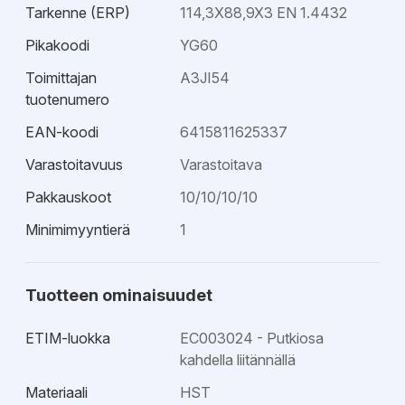
Tarkenne (ERP)
114,3X88,9X3 EN 1.4432
Pikakoodi
YG60
Toimittajan
A3JI54
tuotenumero
EAN-koodi
6415811625337
Varastoitavuus
Varastoitava
Pakkauskoot
10/10/10/10
Minimimyyntierä
1
Tuotteen ominaisuudet
ETIM-luokka
EC003024 - Putkiosa
kahdella liitännällä
Materiaali
HST