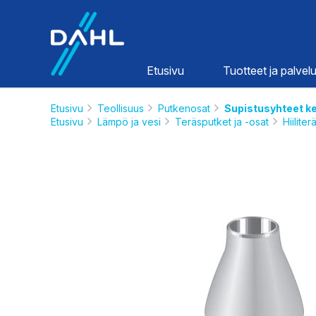
Dahl
Etusivu
Tuotteet ja palvelu
Etusivu
Teollisuus
Putkenosat
Supistusyhteet k
Etusivu
Lämpö ja vesi
Teräsputket ja -osat
Hiilite
Lämpö ja
vesi
HINNASTOT