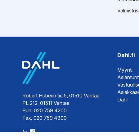
Valmistus
EPD-ympäristötiedot
Hyväksynnät
EPD-ympä
Sertifikaat
Sertifikaat
Sertifikaat
Dahl.fi
Sertifikaat
Myynti
Asiantun
Vastuulli
Asiakkaak
Robert Huberin tie 5, 01510 Vantaa
Dahl
PL 212, 01511 Vantaa
Puh. 020 759 4200
Fax. 020 759 4300