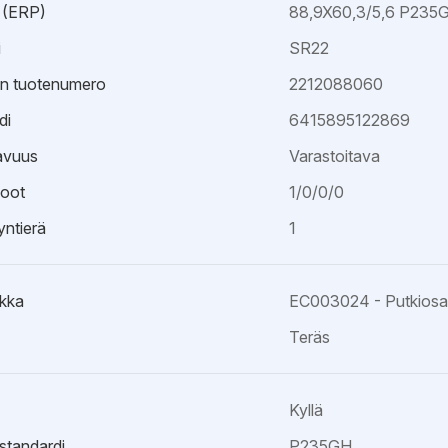
 (ERP)
88,9X60,3/5,6 P235
i
SR22
an tuotenumero
2212088060
di
6415895122869
avuus
Varastoitava
oot
1/0/0/0
ntierä
1
kka
EC003024 - Putkiosa k
Teräs
Kyllä
istandardi
P235GH