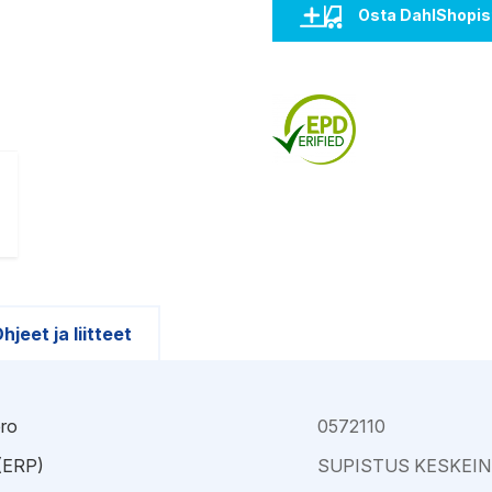
Kajaani
Oulu-Välivainio
Osta DahlShopis
Kemi
Pori
Kokkola
Rauma
hjeet ja liitteet
ro
0572110
 (ERP)
SUPISTUS KESKEIN