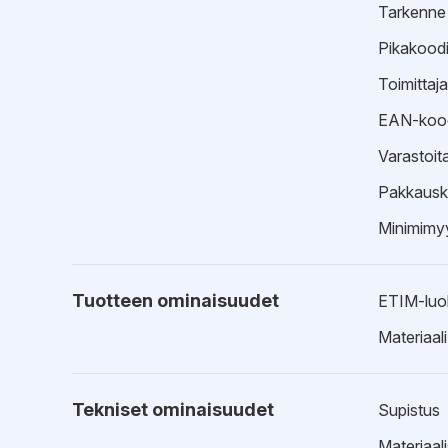
Tarkenne
Pikakood
Toimittaj
EAN-koo
Varastoit
Pakkausk
Minimimyy
Tuotteen ominaisuudet
ETIM-luo
Materiaali
Tekniset ominaisuudet
Supistus
Materiaal