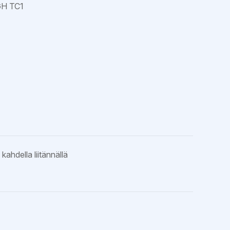
GH TC1
ahdella liitännällä