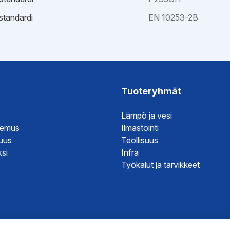
standardi
EN 10253-2B
ristöseloste
it
it
it
Tuoteryhmät
it
Lämpö ja vesi
temus
Ilmastointi
suus
Teollisuus
si
Infra
Työkalut ja tarvikkeet