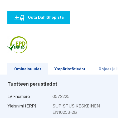
Osta DahlShopista
Ominaisuudet
Ympäristötiedot
Ohjeet ja l
Tuotteen perustiedot
LVI-numero
0572225
Yleisnimi (ERP)
SUPISTUS KESKEINEN
EN10253-2B