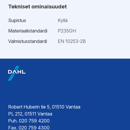
Tekniset ominaisuudet
Supistus
Kyllä
Materiaalistandardi
P235GH
Valmistusstandardi
EN 10253-2B
EPD-ympäristötiedot
Hyväksynnät
EPD-
Sertifikaatit
ympäristöseloste
Sertifikaatit
Sertifikaatit
Sertifikaatit
Robert Huberin tie 5, 01510 Vantaa
PL 212, 01511 Vantaa
Puh. 020 759 4200
Fax. 020 759 4300