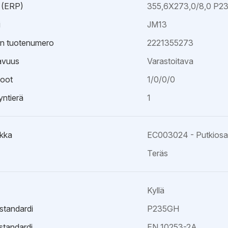
 (ERP)
355,6X273,0/8,0 P2
i
JM13
an tuotenumero
2221355273
avuus
Varastoitava
oot
1/0/0/0
ntierä
1
kka
EC003024 - Putkiosa k
Teräs
Kyllä
istandardi
P235GH
standardi
EN 10253-2A