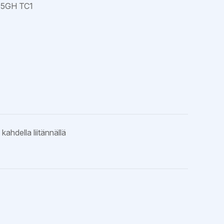
35GH TC1
ahdella liitännällä