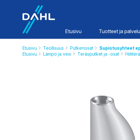
Dahl
Etusivu
Tuotteet ja palvelu
Etusivu
Teollisuus
Putkenosat
Supistusyhteet e
Etusivu
Lämpö ja vesi
Teräsputket ja -osat
Hiilite
Lämpö ja
vesi
HINNASTOT