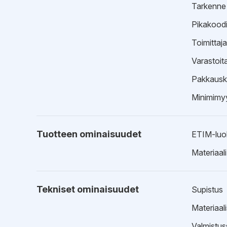
Tarkenne
Pikakood
Toimittaj
Varastoit
Pakkausk
Minimimyy
Tuotteen ominaisuudet
ETIM-luo
Materiaali
Tekniset ominaisuudet
Supistus
Materiaal
Valmistus