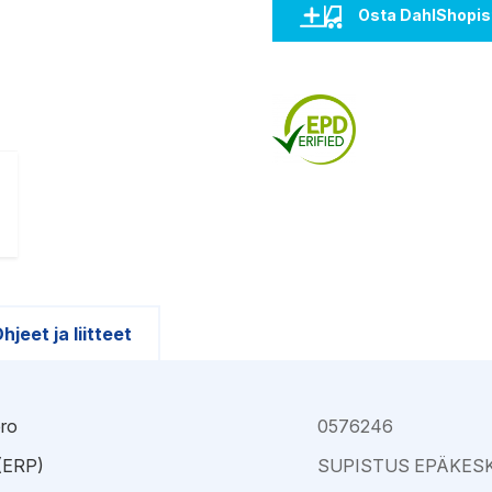
Kajaani
Oulu-Välivainio
Osta DahlShopis
Kemi
Pori
Kokkola
Rauma
hjeet ja liitteet
ro
0576246
 (ERP)
SUPISTUS EPÄKESK