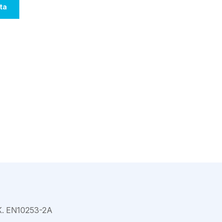
Varkaus
ta
. EN10253-2A