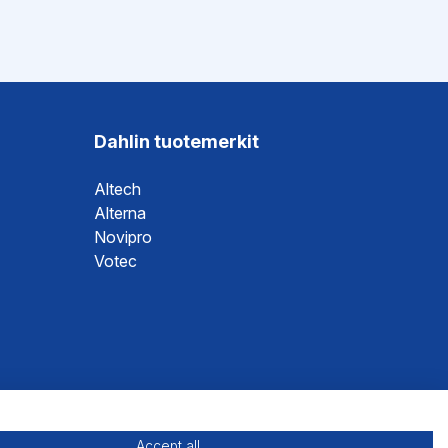
Dahlin tuotemerkit
Altech
Alterna
Novipro
Votec
Accept all