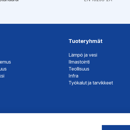
ristöseloste
it
it
it
Tuoteryhmät
it
Lämpö ja vesi
temus
Ilmastointi
suus
Teollisuus
si
Infra
Työkalut ja tarvikkeet