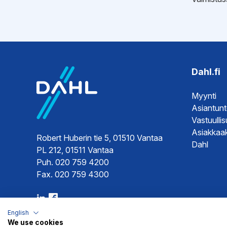
EPD-ympäristötiedot
Hyväksynnät
EPD-ympä
Sertifikaat
Sertifikaat
Sertifikaat
Dahl.fi
Sertifikaat
Myynti
Asiantun
Vastuulli
Asiakkaak
Robert Huberin tie 5, 01510 Vantaa
Dahl
PL 212, 01511 Vantaa
Puh. 020 759 4200
Fax. 020 759 4300
English
We use cookies