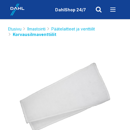
DahlShop 24/7
Etusivu
Ilmastointi
Päätelaitteet ja venttiilit
Korvausilmaventtiilit