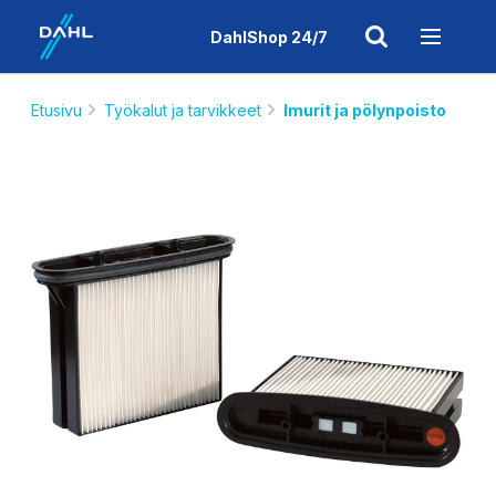
DahlShop 24/7
Etusivu
Työkalut ja tarvikkeet
Imurit ja pölynpoisto