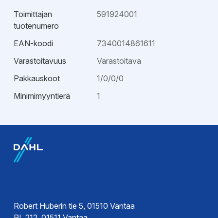
Toimittajan
591924001
tuotenumero
EAN-koodi
7340014861611
Varastoitavuus
Varastoitava
Pakkauskoot
1/0/0/0
Minimimyyntierä
1
Esitteet
Esite
Robert Huberin tie 5, 01510 Vantaa
PL 212, 01511 Vantaa