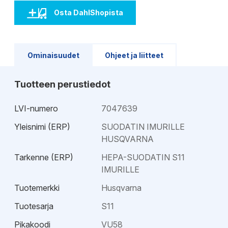
Osta DahlShopista
Ominaisuudet
Ohjeet ja liitteet
Tuotteen perustiedot
LVI-numero
7047639
Yleisnimi (ERP)
SUODATIN IMURILLE
HUSQVARNA
Tarkenne (ERP)
HEPA-SUODATIN S11
IMURILLE
Tuotemerkki
Husqvarna
Tuotesarja
S11
Pikakoodi
VU58