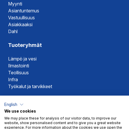
Myynti
Asiantuntemus
Vastuullisuus
Asiakkaaksi
Dahl
Tuoteryhmät
Lämpö ja vesi
Ilmastointi
Teollisuus
Infra
Työkalut ja tarvikkeet
Dahlin tuotemerkit
English
We use cookies
Altech
We may place these for analysis of our visitor data, to improve our
Alterna
website, show personalised content and to give you a great website
Novipro
experience. For more information about the cookies we use open the