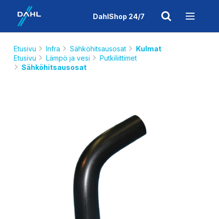
DahlShop 24/7
Etusivu
Infra
Sähköhitsausosat
Kulmat
Etusivu
Lämpö ja vesi
Putkiliittimet
Sähköhitsausosat