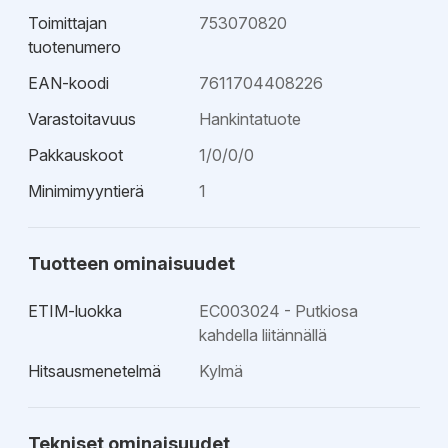
Toimittajan
753070820
tuotenumero
EAN-koodi
7611704408226
Varastoitavuus
Hankintatuote
Pakkauskoot
1/0/0/0
Minimimyyntierä
1
Tuotteen ominaisuudet
ETIM-luokka
EC003024 - Putkiosa
kahdella liitännällä
Hitsausmenetelmä
Kylmä
Tekniset ominaisuudet