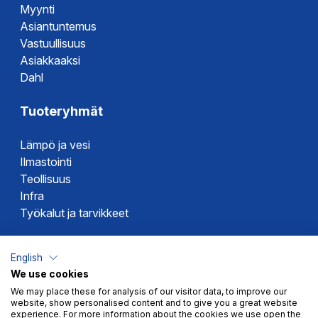
Myynti
Asiantuntemus
Vastuullisuus
Asiakkaaksi
Dahl
Tuoteryhmät
Lämpö ja vesi
Ilmastointi
Teollisuus
Infra
Työkalut ja tarvikkeet
Dahlin tuotemerkit
English
We use cookies
Altech
We may place these for analysis of our visitor data, to improve our
Alterna
website, show personalised content and to give you a great website
Novipro
experience. For more information about the cookies we use open the