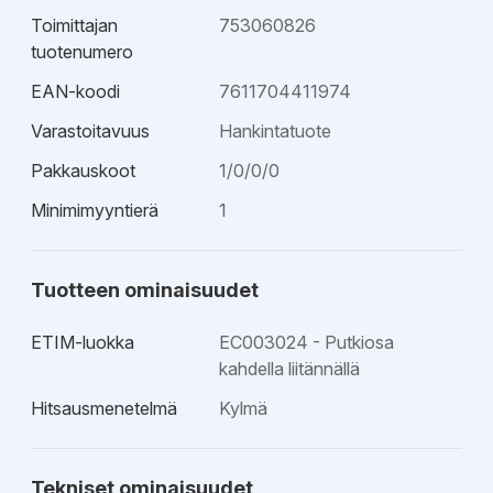
Toimittajan
753060826
tuotenumero
EAN-koodi
7611704411974
Varastoitavuus
Hankintatuote
Pakkauskoot
1/0/0/0
Minimimyyntierä
1
Tuotteen ominaisuudet
ETIM-luokka
EC003024 - Putkiosa
kahdella liitännällä
Hitsausmenetelmä
Kylmä
Tekniset ominaisuudet