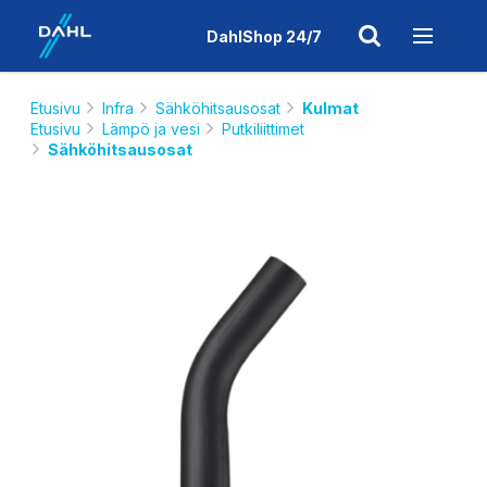
DahlShop 24/7
Etusivu
Infra
Sähköhitsausosat
Kulmat
Etusivu
Lämpö ja vesi
Putkiliittimet
Sähköhitsausosat