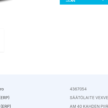
Kajaani
Oulu-Välivainio
Kemi
Pori
Kokkola
Rauma
ro
4367054
 (ERP)
SÄÄTÖLAITE VEXV
 (ERP)
AM 40 KAHDEN PII