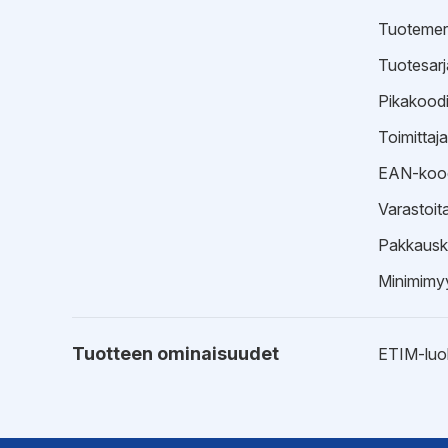
Tuotemer
Tuotesarj
Pikakood
Toimittaj
EAN-koo
Varastoit
Pakkausk
Minimimyy
Tuotteen ominaisuudet
ETIM-luo
Esitteet
Tekninen 