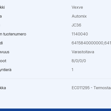
kki
Vexve
a
Automix
i
JC36
an tuotenumero
1140040
di
6415840000000,64
avuus
Varastoitava
oot
8/0/0/0
ntierä
1
kka
EC011295 - Termostaatt
esite