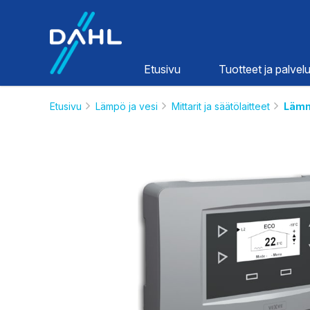
Dahl
Etusivu
Tuotteet ja palvelu
Etusivu
Lämpö ja vesi
Mittarit ja säätölaitteet
Lämm
Lämpö ja
vesi
HINNASTOT