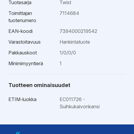
Tuotesarja
Twist
Toimittajan
7114684
tuotenumero
EAN-koodi
7394000219542
Varastoitavuus
Hankintatuote
Pakkauskoot
1/0/0/0
Minimimyyntierä
1
Tuotteen ominaisuudet
ETIM-luokka
EC011726 -
Suihkukaivonkansi
EPD-ympäristötiedot