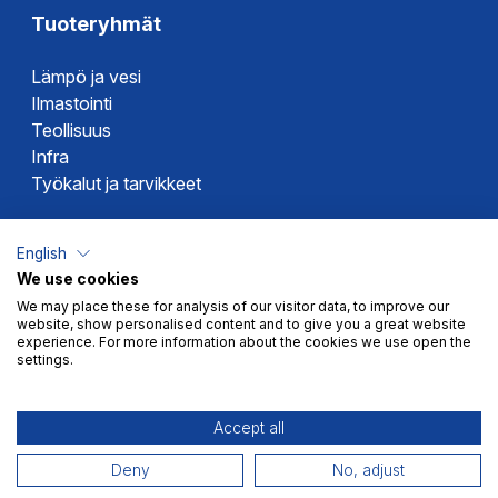
Tuoteryhmät
Lämpö ja vesi
Ilmastointi
Teollisuus
Infra
Työkalut ja tarvikkeet
Dahlin tuotemerkit
English
We use cookies
Altech
We may place these for analysis of our visitor data, to improve our
Alterna
website, show personalised content and to give you a great website
Novipro
experience. For more information about the cookies we use open the
settings.
Votec
Accept all
Deny
No, adjust
Myyntiehdot
Tietosuoja
© 2026 Dahl