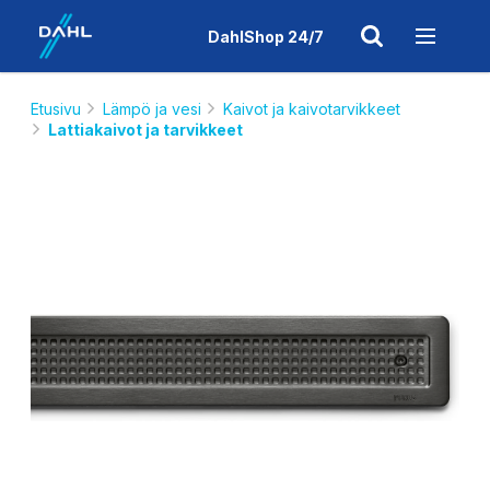
DahlShop 24/7
Etusivu
Lämpö ja vesi
Kaivot ja kaivotarvikkeet
Lattiakaivot ja tarvikkeet