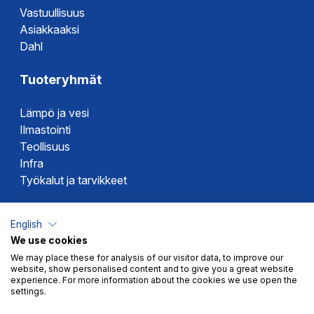
Vastuullisuus
Asiakkaaksi
Dahl
Tuoteryhmät
Lämpö ja vesi
Ilmastointi
Teollisuus
Infra
Työkalut ja tarvikkeet
Dahlin tuotemerkit
English
We use cookies
Altech
We may place these for analysis of our visitor data, to improve our
Alterna
website, show personalised content and to give you a great website
Novipro
experience. For more information about the cookies we use open the
settings.
Votec