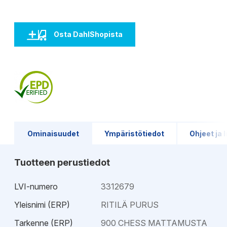
Osta DahlShopista
Ominaisuudet
Ympäristötiedot
Ohjeet ja l
Tuotteen perustiedot
LVI-numero
3312679
Yleisnimi (ERP)
RITILÄ PURUS
Tarkenne (ERP)
900 CHESS MATTAMUSTA