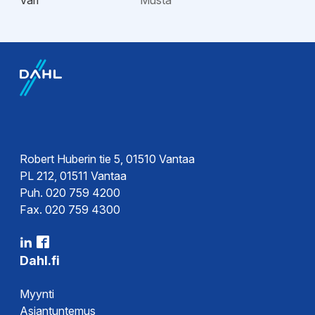
Väri
Musta
EPD-ympäristötiedot
Hyväksynnät
EPD-
Tyyppihyväksyntä
ympäristöseloste
Robert Huberin tie 5, 01510 Vantaa
PL 212, 01511 Vantaa
Puh. 020 759 4200
Fax. 020 759 4300
Dahl.fi
Myynti
Asiantuntemus